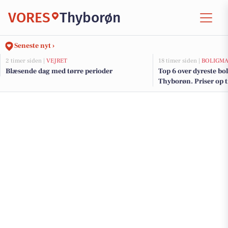
VORES
Thyborøn
Seneste nyt ›
2 timer siden |
VEJRET
18 timer siden |
BOLIGM
Blæsende dag med tørre perioder
Top 6 over dyreste boli
Thyborøn. Priser op t