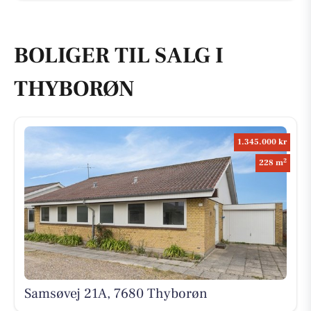
BOLIGER TIL SALG I
THYBORØN
1.345.000 kr
2
228 m
Samsøvej 21A, 7680 Thyborøn