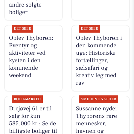
andre solgte
boliger
DET SKER
DET SKER
Oplev Thyborøn:
Oplev Thyborøn i
Eventyr og
den kommende
aktiviteter ved
uge: Historiske
kysten i den
fortællinger,
kommende
sælsafari og
weekend
kreativ leg med
rav
BOLIGMARKED
MØD DINE NABOER
Drejøvej 61 er til
Sussanne nyder
salg for kun
Thyborøns rare
585.000 kr.: Se de
mennesker,
billigste boliger til
havnen og