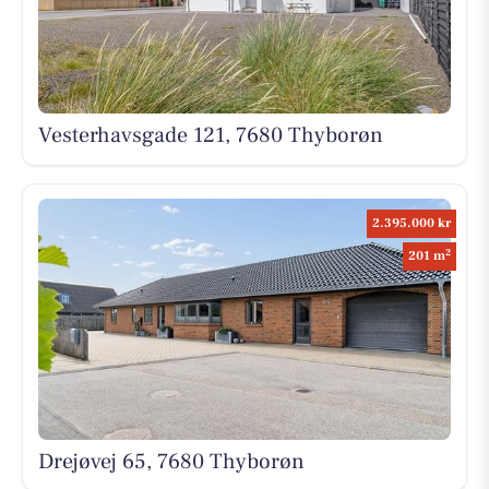
Vesterhavsgade 121, 7680 Thyborøn
2.395.000 kr
2
201 m
Drejøvej 65, 7680 Thyborøn