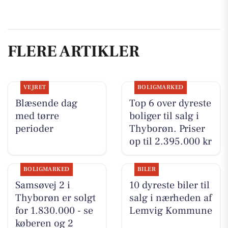
FLERE ARTIKLER
VEJRET
BOLIGMARKED
Blæsende dag
Top 6 over dyreste
med tørre
boliger til salg i
perioder
Thyborøn. Priser
op til 2.395.000 kr
BOLIGMARKED
BILER
Samsøvej 2 i
10 dyreste biler til
Thyborøn er solgt
salg i nærheden af
for 1.830.000 - se
Lemvig Kommune
køberen og 2