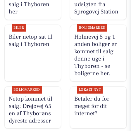
salg i Thyborøn
udsigten fra
her
Sprogøvej Station
BILER
BOLIGMARKED
Biler netop sat til
Holmevej 5 og 1
salg i Thyborøn
anden boliger er
kommet til salg
denne uge i
Thyborøn - se
boligerne her.
BOLIGMARKED
LOKALT NYT
Netop kommet til
Betaler du for
salg: Drejøvej 65
meget for dit
en af Thyborøns
internet?
dyreste adresser