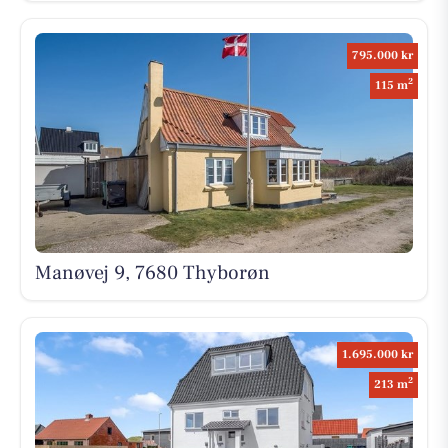
795.000 kr
2
115 m
Manøvej 9, 7680 Thyborøn
1.695.000 kr
2
213 m