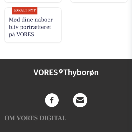
LOKALT NYT
Mød dine naboer -
bliv portrætteret
på VORES
VORES
Thyborøn
OM VORES DIGITAL