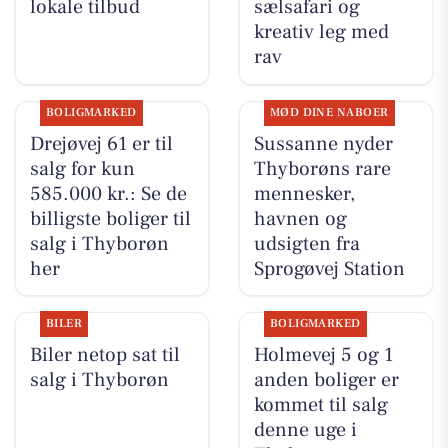
lokale tilbud
sælsafari og
kreativ leg med
rav
BOLIGMARKED
MØD DINE NABOER
Drejøvej 61 er til
Sussanne nyder
salg for kun
Thyborøns rare
585.000 kr.: Se de
mennesker,
billigste boliger til
havnen og
salg i Thyborøn
udsigten fra
her
Sprogøvej Station
BILER
BOLIGMARKED
Biler netop sat til
Holmevej 5 og 1
salg i Thyborøn
anden boliger er
kommet til salg
denne uge i