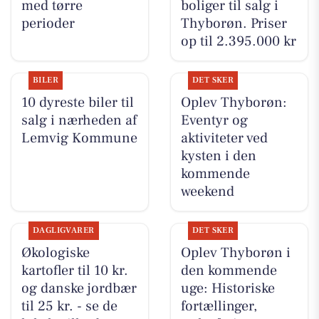
med tørre
boliger til salg i
perioder
Thyborøn. Priser
op til 2.395.000 kr
BILER
DET SKER
10 dyreste biler til
Oplev Thyborøn:
salg i nærheden af
Eventyr og
Lemvig Kommune
aktiviteter ved
kysten i den
kommende
weekend
DAGLIGVARER
DET SKER
Økologiske
Oplev Thyborøn i
kartofler til 10 kr.
den kommende
og danske jordbær
uge: Historiske
til 25 kr. - se de
fortællinger,