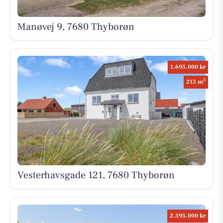
Manøvej 9, 7680 Thyborøn
1.695.000 kr
2
213 m
Vesterhavsgade 121, 7680 Thyborøn
2.395.000 kr