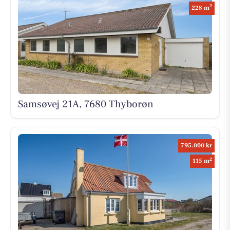
2
228 m
Samsøvej 21A, 7680 Thyborøn
795.000 kr
2
115 m