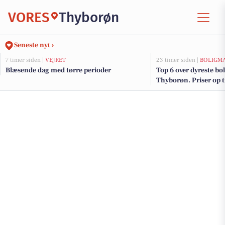
VORES
Thyborøn
Seneste nyt ›
7 timer siden |
VEJRET
23 timer siden |
BOLIGM
Blæsende dag med tørre perioder
Top 6 over dyreste boli
Thyborøn. Priser op t