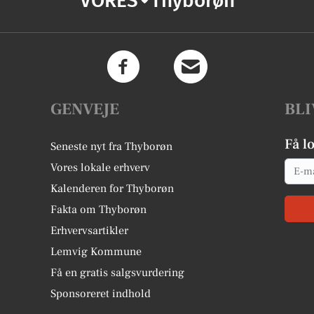
VORES
Thyborøn
GENVEJE
BLI
Få l
Seneste nyt fra Thyborøn
Email
Vores lokale erhverv
Kalenderen for Thyborøn
Fakta om Thyborøn
Erhvervsartikler
Lemvig Kommune
Få en gratis salgsvurdering
Sponsoreret indhold