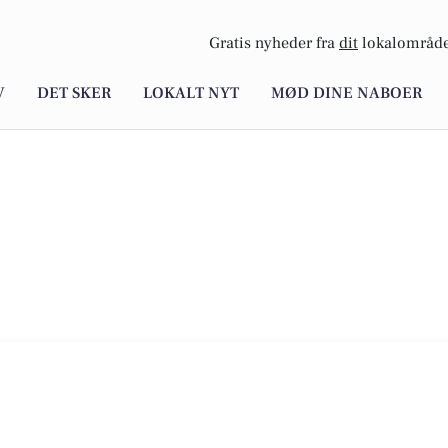
Gratis nyheder fra
dit
lokalområde
V
DET SKER
LOKALT NYT
MØD DINE NABOER