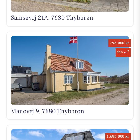
Samsøvej 21A, 7680 Thyborøn
795.000 kr
2
115 m
Manøvej 9, 7680 Thyborøn
1.695.000 kr