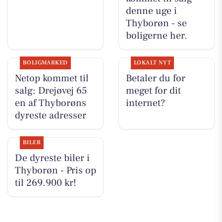
denne uge i
Thyborøn - se
boligerne her.
BOLIGMARKED
LOKALT NYT
Netop kommet til
Betaler du for
salg: Drejøvej 65
meget for dit
en af Thyborøns
internet?
dyreste adresser
BILER
De dyreste biler i
Thyborøn - Pris op
til 269.900 kr!