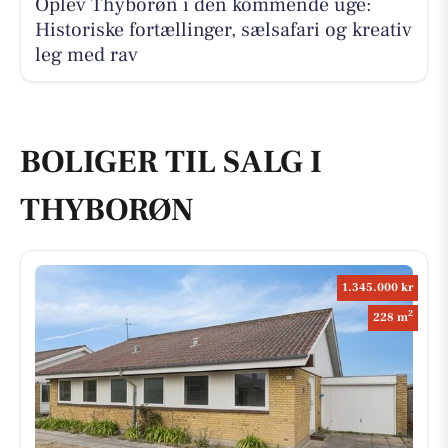
Oplev Thyborøn i den kommende uge:
Historiske fortællinger, sælsafari og kreativ
leg med rav
BOLIGER TIL SALG I
THYBORØN
1.345.000 kr
2
228 m