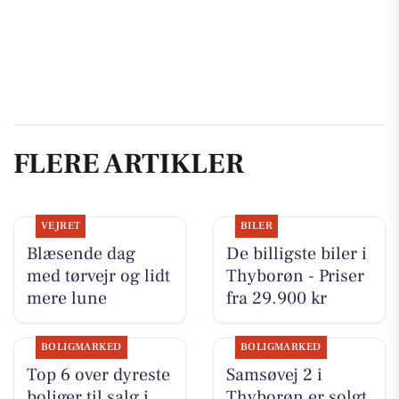
FLERE ARTIKLER
VEJRET
BILER
Blæsende dag
De billigste biler i
med tørvejr og lidt
Thyborøn - Priser
mere lune
fra 29.900 kr
BOLIGMARKED
BOLIGMARKED
Top 6 over dyreste
Samsøvej 2 i
boliger til salg i
Thyborøn er solgt