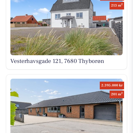
2
213 m
Vesterhavsgade 121, 7680 Thyborøn
2.395.000 kr
2
201 m