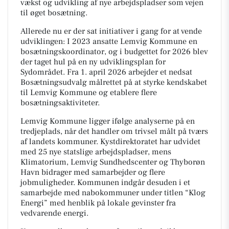
vækst og udvikling af nye arbejdspladser som vejen
til øget bosætning.
Allerede nu er der sat initiativer i gang for at vende
udviklingen: I 2023 ansatte Lemvig Kommune en
bosætningskoordinator, og i budgettet for 2026 blev
der taget hul på en ny udviklingsplan for
Sydområdet. Fra 1. april 2026 arbejder et nedsat
Bosætningsudvalg målrettet på at styrke kendskabet
til Lemvig Kommune og etablere flere
bosætningsaktiviteter.
Lemvig Kommune ligger ifølge analyserne på en
tredjeplads, når det handler om trivsel målt på tværs
af landets kommuner. Kystdirektoratet har udvidet
med 25 nye statslige arbejdspladser, mens
Klimatorium, Lemvig Sundhedscenter og Thyborøn
Havn bidrager med samarbejder og flere
jobmuligheder. Kommunen indgår desuden i et
samarbejde med nabokommuner under titlen “Klog
Energi” med henblik på lokale gevinster fra
vedvarende energi.