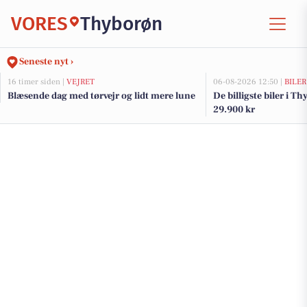
VORES
Thyborøn
Seneste nyt ›
16 timer siden |
VEJRET
06-08-2026 12:50 |
BILER
Blæsende dag med tørvejr og lidt mere lune
De billigste biler i Th
29.900 kr