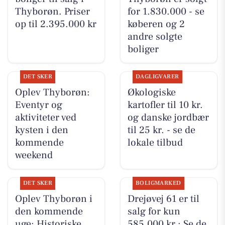
Thyborøn. Priser
for 1.830.000 - se
op til 2.395.000 kr
køberen og 2
andre solgte
boliger
DET SKER
DAGLIGVARER
Oplev Thyborøn:
Økologiske
Eventyr og
kartofler til 10 kr.
aktiviteter ved
og danske jordbær
kysten i den
til 25 kr. - se de
kommende
lokale tilbud
weekend
DET SKER
BOLIGMARKED
Oplev Thyborøn i
Drejøvej 61 er til
den kommende
salg for kun
uge: Historiske
585.000 kr.: Se de