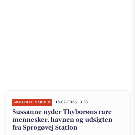
18-07-2026 13:53
MØD DINE NABOER
Sussanne nyder Thyborøns rare
mennesker, havnen og udsigten
fra Sprogøvej Station