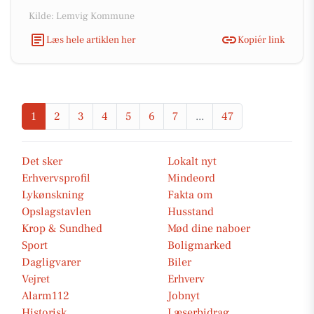
Kilde: Lemvig Kommune
Læs hele artiklen her
Kopiér link
1
2
3
4
5
6
7
...
47
Det sker
Lokalt nyt
Erhvervsprofil
Mindeord
Lykønskning
Fakta om
Opslagstavlen
Husstand
Krop & Sundhed
Mød dine naboer
Sport
Boligmarked
Dagligvarer
Biler
Vejret
Erhverv
Alarm112
Jobnyt
Historisk
Læserbidrag