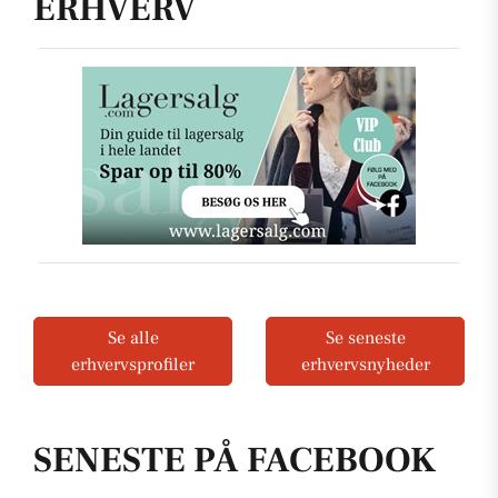
ERHVERV
Se alle
Se seneste
erhvervsprofiler
erhvervsnyheder
SENESTE PÅ FACEBOOK