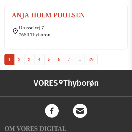
ANJA HOLM POULSEN
Drosselvej 7
7680 Thyborøn
1
2
3
4
5
6
7
...
29
VORES
Thyborøn
OM VORES DIGITAL