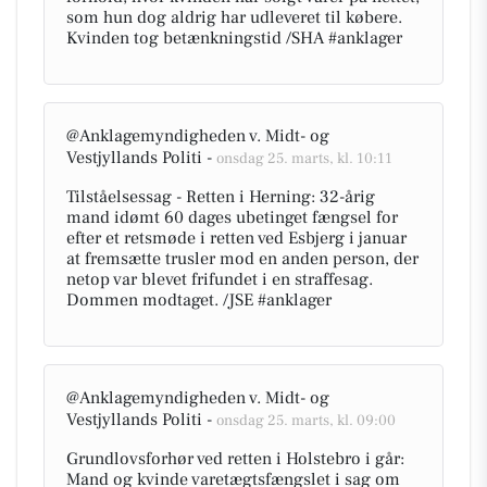
som hun dog aldrig har udleveret til købere.
Kvinden tog betænkningstid /SHA #anklager
@Anklagemyndigheden v. Midt- og
Vestjyllands Politi -
onsdag 25. marts, kl. 10:11
Tilståelsessag - Retten i Herning: 32-årig
mand idømt 60 dages ubetinget fængsel for
efter et retsmøde i retten ved Esbjerg i januar
at fremsætte trusler mod en anden person, der
netop var blevet frifundet i en straffesag.
Dommen modtaget. /JSE #anklager
@Anklagemyndigheden v. Midt- og
Vestjyllands Politi -
onsdag 25. marts, kl. 09:00
Grundlovsforhør ved retten i Holstebro i går:
Mand og kvinde varetægtsfængslet i sag om