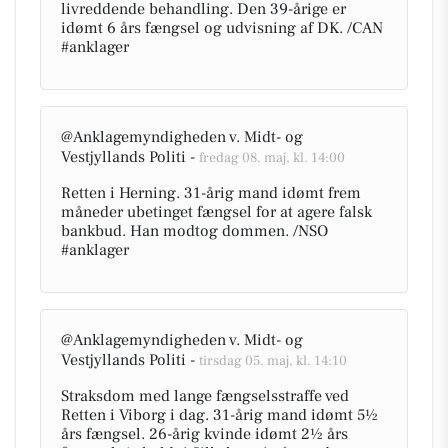
livreddende behandling. Den 39-årige er
idømt 6 års fængsel og udvisning af DK. /CAN
#anklager
@Anklagemyndigheden v. Midt- og
Vestjyllands Politi -
fredag 08. maj, kl. 14:00
Retten i Herning. 31-årig mand idømt frem
måneder ubetinget fængsel for at agere falsk
bankbud. Han modtog dommen. /NSO
#anklager
@Anklagemyndigheden v. Midt- og
Vestjyllands Politi -
tirsdag 05. maj, kl. 14:10
Straksdom med lange fængselsstraffe ved
Retten i Viborg i dag. 31-årig mand idømt 5½
års fængsel. 26-årig kvinde idømt 2½ års