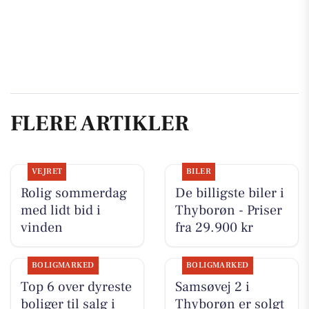
FLERE ARTIKLER
VEJRET
BILER
Rolig sommerdag
De billigste biler i
med lidt bid i
Thyborøn - Priser
vinden
fra 29.900 kr
BOLIGMARKED
BOLIGMARKED
Top 6 over dyreste
Samsøvej 2 i
boliger til salg i
Thyborøn er solgt