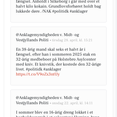
fængsel. Anholdt i Silkeborg i går med over et
halvt kilo kokain. Grundlovsforhøret holdt bag
lukkede døre. /NAK #politidk #anklager
@Anklagemyndigheden v. Midt- og
Vestjyllands Politi -
tirsdag 28. april, kl. 15:21
En 38-årig mand skal seks et halvt år i
fængsel, efter han i sommeren 2025 stak en
32-årig medbeboer på Holstebro Asylcenter
med kniv. Et knivstik, der kostede den 32-årige
livet. #politidk #anklager
https://t.co/V9oZx3ntUy
@Anklagemyndigheden v. Midt- og
Vestjyllands Politi -
onsdag 22. april, kl. 14:11
I sommer blev en 16-årig dreng lokket i et