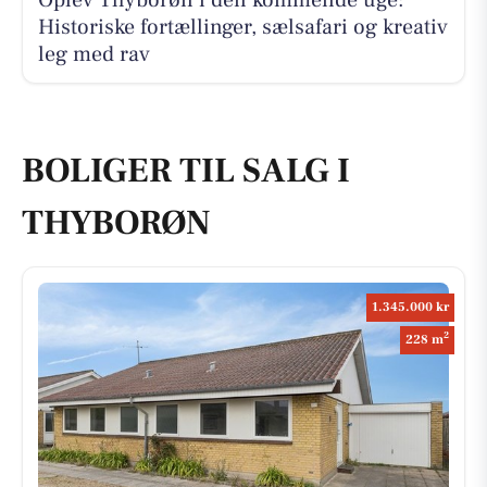
Historiske fortællinger, sælsafari og kreativ
leg med rav
BOLIGER TIL SALG I
THYBORØN
1.345.000 kr
2
228 m