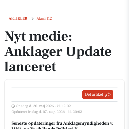
Nyt medie: Anklager Update lanceret
ARTIKLER
Alarm112
Nyt medie:
Anklager Update
lanceret
Del artikel
Onsdag d. 20. maj 2026 - kl. 12:02
Opdateret fredag d. 07. aug. 2026 - kl. 20:02
Seneste opdateringer fra Anklagemyndigheden v.