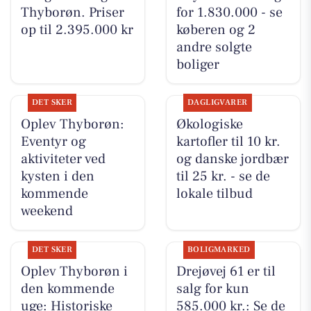
Thyborøn. Priser
for 1.830.000 - se
op til 2.395.000 kr
køberen og 2
andre solgte
boliger
DET SKER
DAGLIGVARER
Oplev Thyborøn:
Økologiske
Eventyr og
kartofler til 10 kr.
aktiviteter ved
og danske jordbær
kysten i den
til 25 kr. - se de
kommende
lokale tilbud
weekend
DET SKER
BOLIGMARKED
Oplev Thyborøn i
Drejøvej 61 er til
den kommende
salg for kun
uge: Historiske
585.000 kr.: Se de