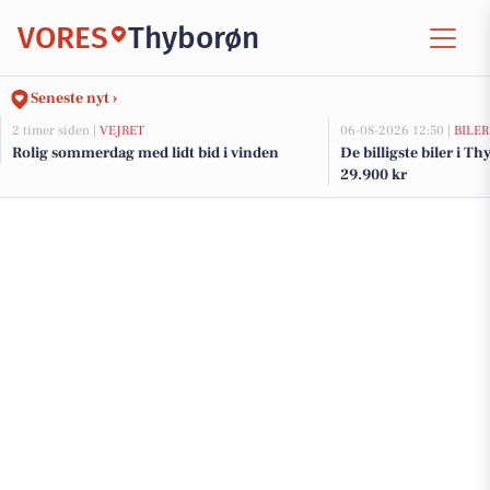
VORES
Thyborøn
Seneste nyt ›
2 timer siden |
VEJRET
06-08-2026 12:50 |
BILER
Rolig sommerdag med lidt bid i vinden
De billigste biler i Th
29.900 kr