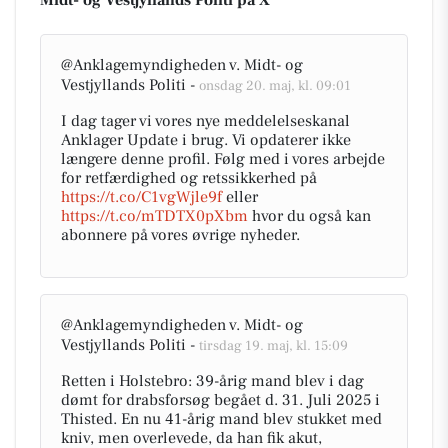
Midt- og Vestjyllands Politi på X
@Anklagemyndigheden v. Midt- og
Vestjyllands Politi -
onsdag 20. maj, kl. 09:01
I dag tager vi vores nye meddelelseskanal
Anklager Update i brug. Vi opdaterer ikke
længere denne profil. Følg med i vores arbejde
for retfærdighed og retssikkerhed på
https://t.co/C1vgWjle9f
eller
https://t.co/mTDTX0pXbm
hvor du også kan
abonnere på vores øvrige nyheder.
@Anklagemyndigheden v. Midt- og
Vestjyllands Politi -
tirsdag 19. maj, kl. 15:09
Retten i Holstebro: 39-årig mand blev i dag
dømt for drabsforsøg begået d. 31. Juli 2025 i
Thisted. En nu 41-årig mand blev stukket med
kniv, men overlevede, da han fik akut,