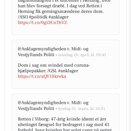
bagholdsangreb i et solcenter i Herning, hvor
han blev forsøgt dræbt. I dag ved Retten i
Herning fik gerningsmændene deres dom.
/ASO #politidk #anklager
https://t.co/0gi3CoT6VZ
@Anklagemyndigheden v. Midt- og
Vestjyllands Politi -
mandag 20. april, kl. 09:41
Dom i sag om svindel med corona-
hjælpepakker. /GSL #anklager
https://t.co/aQY18ktwka
@Anklagemyndigheden v. Midt- og
Vestjyllands Politi -
tirsdag 31. marts, kl. 15:31
Retten i Viborg: 47-årig kvinde idømt et års
ubetinget fængsel for bedrageri i sag med 41
forhold, hvor kvinden har solgt varer på nettet,