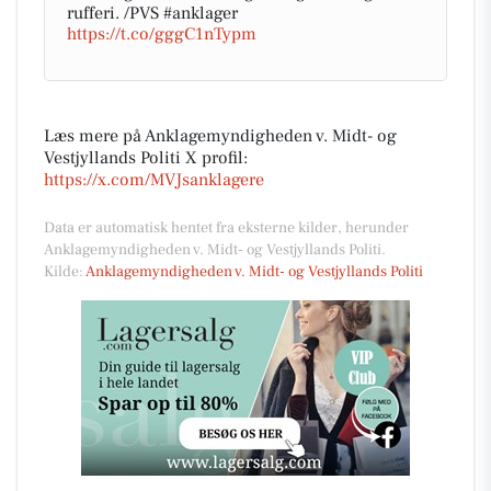
rufferi. /PVS #anklager
https://t.co/gggC1nTypm
Læs mere på Anklagemyndigheden v. Midt- og
Vestjyllands Politi X profil:
https://x.com/MVJsanklagere
Data er automatisk hentet fra eksterne kilder, herunder
Anklagemyndigheden v. Midt- og Vestjyllands Politi.
Kilde:
Anklagemyndigheden v. Midt- og Vestjyllands Politi