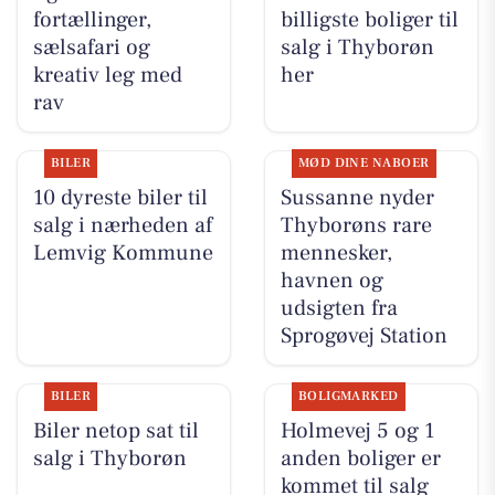
fortællinger,
billigste boliger til
sælsafari og
salg i Thyborøn
kreativ leg med
her
rav
BILER
MØD DINE NABOER
10 dyreste biler til
Sussanne nyder
salg i nærheden af
Thyborøns rare
Lemvig Kommune
mennesker,
havnen og
udsigten fra
Sprogøvej Station
BILER
BOLIGMARKED
Biler netop sat til
Holmevej 5 og 1
salg i Thyborøn
anden boliger er
kommet til salg