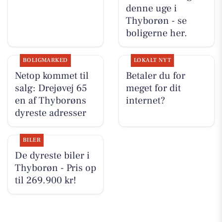
denne uge i
Thyborøn - se
boligerne her.
BOLIGMARKED
LOKALT NYT
Netop kommet til
Betaler du for
salg: Drejøvej 65
meget for dit
en af Thyborøns
internet?
dyreste adresser
BILER
De dyreste biler i
Thyborøn - Pris op
til 269.900 kr!