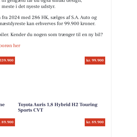
 til gengæld får du også smukt design,
 meste i det nyeste udstyr.
n fra 2024 med 286 HK, sælges af S.A. Auto og
næstdyreste kan erhverves for 99.900 kroner.
iler. Kender du nogen som trænger til en ny bil?
yborøn her
 339.900
kr. 99.900
ne
Toyota Auris 1,8 Hybrid H2 Touring
Sports CVT
. 89.900
kr. 89.900