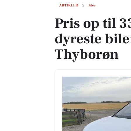
Pris op til 339.900 kr! Se de dyreste bil
ARTIKLER
Biler
Pris op til 
dyreste biler
Thyborøn