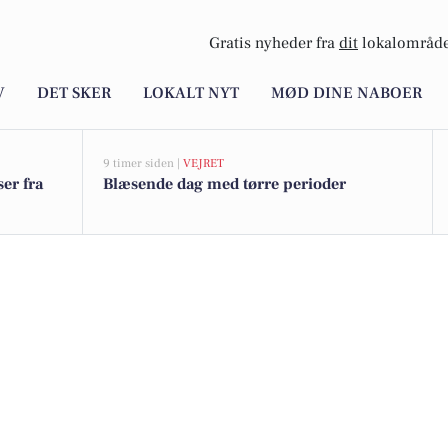
Gratis nyheder fra
dit
lokalområde
V
DET SKER
LOKALT NYT
MØD DINE NABOER
9 timer siden |
VEJRET
ser fra
Blæsende dag med tørre perioder