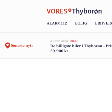
VORES
Thyborøn
ALARM112
BOLIG
ERHVER
2 timer siden |
BILER
Seneste nyt ›
De billigste biler i Thyborøn - Pri
29.900 kr