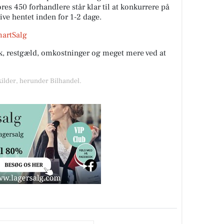
es 450 forhandlere står klar til at konkurrere på
live hentet inden for 1-2 dage.
martSalg
rik, restgæld, omkostninger og meget mere ved at
kilder, herunder Bilhandel.