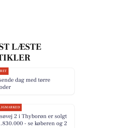
ST LÆSTE
TIKLER
JRET
sende dag med tørre
ioder
LIGMARKED
øvej 2 i Thyborøn er solgt
1.830.000 - se køberen og 2