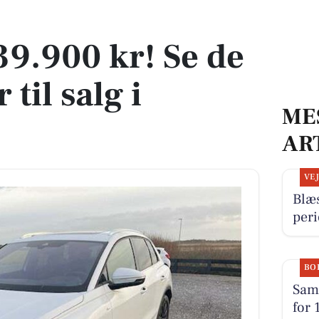
er til salg i Thyborøn
339.900 kr! Se de
 til salg i
ME
AR
VE
Blæ
per
BO
Sams
for 