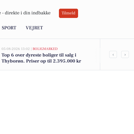
 -
direkte i din indbakke
Tilmeld
SPORT
VEJRET
05-08-2026 13:02 |
BOLIGMARKED
05-08-2026 09:04
‹
›
Top 6 over dyreste boliger til salg i
Oplev Thybor
Thyborøn. Priser op til 2.395.000 kr
ved kysten 