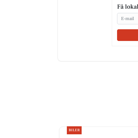
Få loka
Email
BILER