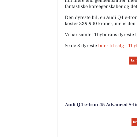
lidt mere end gennemsnittet, men
fantastiske køreegenskaber og det
Den dyreste bil, en Audi Q4 e-tro
koster 339.900 kroner, mens den 
Vi har samlet Thyborøns dyreste b
Se de 8 dyreste
biler til salg i Th
kr.
Audi Q4 e-tron 45 Advanced S-li
kr