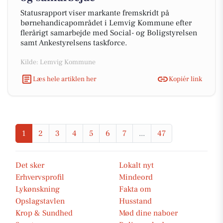
Statusrapport viser markante fremskridt på
børnehandicapområdet i Lemvig Kommune efter
flerårigt samarbejde med Social- og Boligstyrelsen
samt Ankestyrelsens taskforce.
Kilde: Lemvig Kommune
Læs hele artiklen her
Kopiér link
1
2
3
4
5
6
7
...
47
Det sker
Lokalt nyt
Erhvervsprofil
Mindeord
Lykønskning
Fakta om
Opslagstavlen
Husstand
Krop & Sundhed
Mød dine naboer