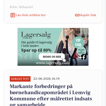
Kilde: Bilhandel
Læs hele artiklen her
Kopiér link
22-06-2026 16:19
LOKALT NYT
Markante forbedringer på
børnehandicapområdet i Lemvig
Kommune efter målrettet indsats
og samarbejde