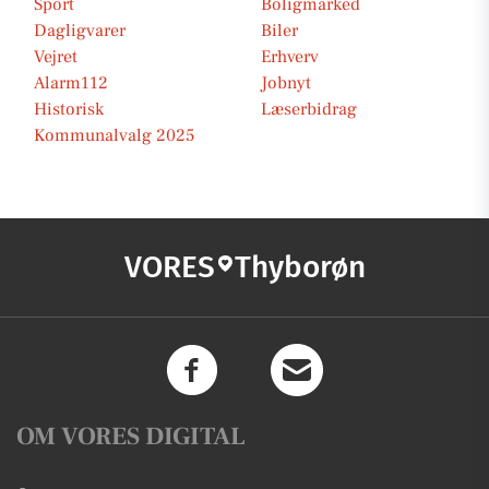
Sport
Boligmarked
Dagligvarer
Biler
Vejret
Erhverv
Alarm112
Jobnyt
Historisk
Læserbidrag
Kommunalvalg 2025
VORES
Thyborøn
OM VORES DIGITAL