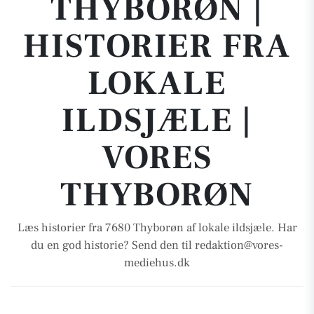
THYBORØN |
HISTORIER FRA
LOKALE
ILDSJÆLE |
VORES
THYBORØN
Læs historier fra 7680 Thyborøn af lokale ildsjæle. Har
du en god historie? Send den til redaktion@vores-
mediehus.dk