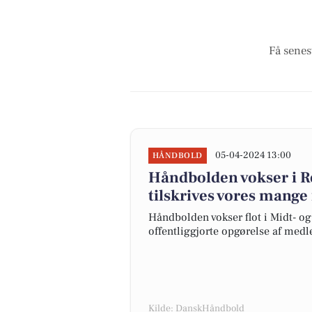
Få senes
05-04-2024 13:00
HÅNDBOLD
Håndbolden vokser i Re
tilskrives vores mange f
Håndbolden vokser flot i Midt- o
offentliggjorte opgørelse af medl
Kilde: DanskHåndbold