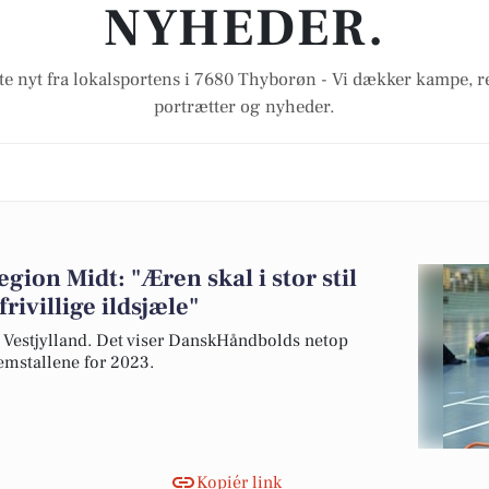
NYHEDER.
te nyt fra lokalsportens i 7680 Thyborøn - Vi dækker kampe, re
portrætter og nyheder.
gion Midt: "Æren skal i stor stil
rivillige ildsjæle"
g Vestjylland. Det viser DanskHåndbolds netop
emstallene for 2023.
Kopiér link