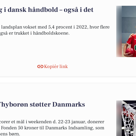
i dansk håndbold – også i det
å landsplan vokset med 5,4 procent i 2022, hvor flere
også er trukket i håndboldskoene.
Kopiér link
Thyborøn støtter Danmarks
corer et mål i weekenden d. 22-23 januar, donerer
er Fonden 50 kroner til Danmarks Indsamling, som
sens børn.