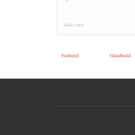
Kilde: DHF
Fodbold
Håndbold