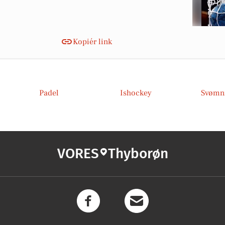
Kopiér link
Padel
Ishockey
Svømn
VORES
Thyborøn