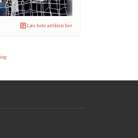
Læs hele artiklen her
ing