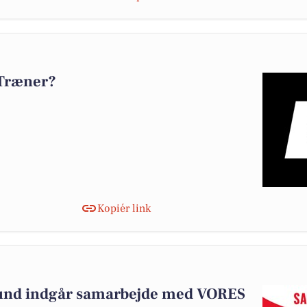
 Træner?
Kopiér link
und indgår samarbejde med VORES