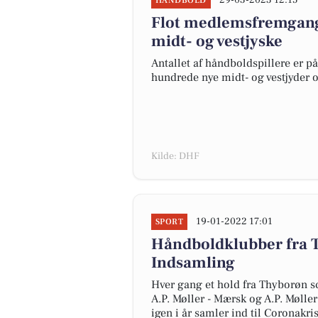
29-03-2023 12:15
HÅNDBOLD
Flot medlemsfremgang 
midt- og vestjyske
Antallet af håndboldspillere er p
hundrede nye midt- og vestjyder 
Kilde: DHF
19-01-2022 17:01
SPORT
Håndboldklubber fra 
Indsamling
Hver gang et hold fra Thyborøn s
A.P. Møller - Mærsk og A.P. Møll
igen i år samler ind til Coronakri