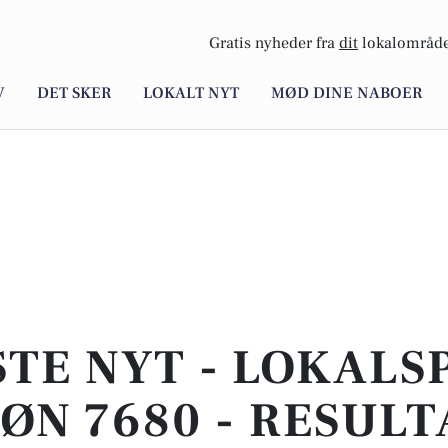
Gratis nyheder fra
dit
lokalområde
V
DET SKER
LOKALT NYT
MØD DINE NABOER
TE NYT - LOKALS
ØN 7680 - RESULT