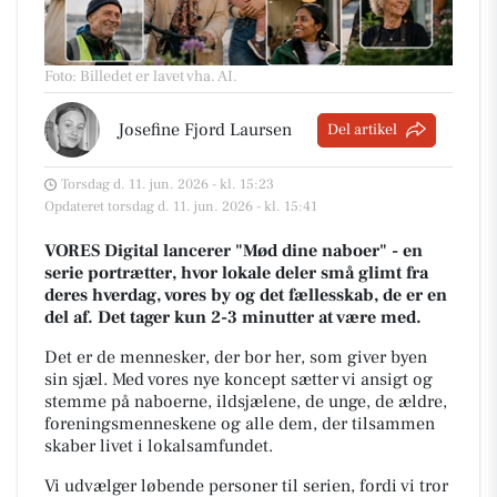
Foto: Billedet er lavet vha. AI
.
Josefine Fjord Laursen
Del artikel
Torsdag d. 11. jun. 2026 - kl. 15:23
Opdateret torsdag d. 11. jun. 2026 - kl. 15:41
VORES Digital lancerer "Mød dine naboer" - en
serie portrætter, hvor lokale deler små glimt fra
deres hverdag, vores by og det fællesskab, de er en
del af. Det tager kun 2-3 minutter at være med.
Det er de mennesker, der bor her, som giver byen
sin sjæl.
Med vores nye koncept sætter vi ansigt og
stemme på naboerne, ildsjælene, de unge, de ældre,
foreningsmenneskene og alle dem, der tilsammen
skaber livet i lokalsamfundet.
Vi udvælger løbende personer til serien, fordi vi tror