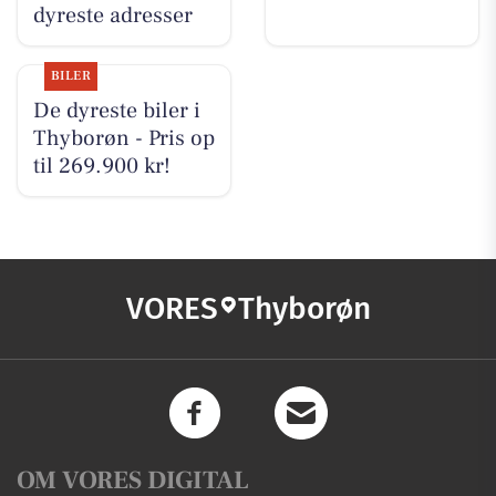
dyreste adresser
BILER
De dyreste biler i
Thyborøn - Pris op
til 269.900 kr!
VORES
Thyborøn
OM VORES DIGITAL