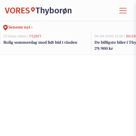
VORES
Thyborøn
Seneste nyt ›
15 timer siden |
VEJRET
06-08-2026 12:50 |
BILER
Rolig sommerdag med lidt bid i vinden
De billigste biler i Th
29.900 kr