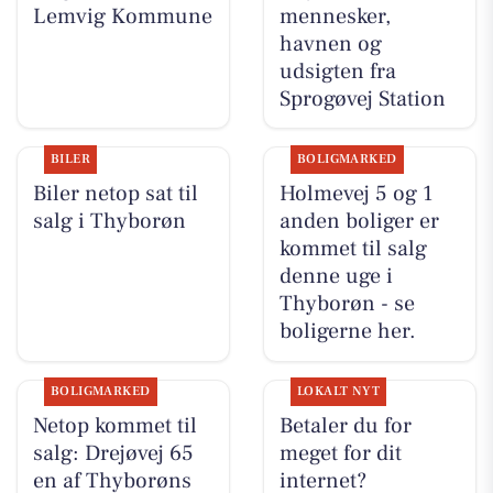
Lemvig Kommune
mennesker,
havnen og
udsigten fra
Sprogøvej Station
BILER
BOLIGMARKED
Biler netop sat til
Holmevej 5 og 1
salg i Thyborøn
anden boliger er
kommet til salg
denne uge i
Thyborøn - se
boligerne her.
BOLIGMARKED
LOKALT NYT
Netop kommet til
Betaler du for
salg: Drejøvej 65
meget for dit
en af Thyborøns
internet?