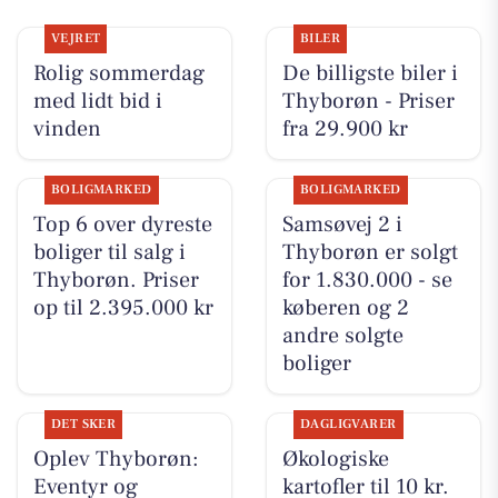
VEJRET
BILER
Rolig sommerdag
De billigste biler i
med lidt bid i
Thyborøn - Priser
vinden
fra 29.900 kr
BOLIGMARKED
BOLIGMARKED
Top 6 over dyreste
Samsøvej 2 i
boliger til salg i
Thyborøn er solgt
Thyborøn. Priser
for 1.830.000 - se
op til 2.395.000 kr
køberen og 2
andre solgte
boliger
DET SKER
DAGLIGVARER
Oplev Thyborøn:
Økologiske
Eventyr og
kartofler til 10 kr.