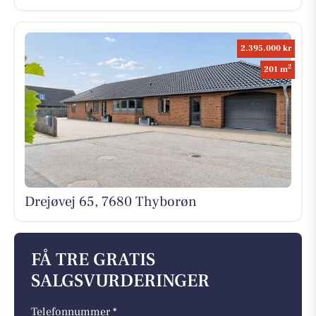
2.395.000 kr
2
201 m
Drejøvej 65, 7680 Thyborøn
FÅ TRE GRATIS
SALGSVURDERINGER
Telefonnummer *