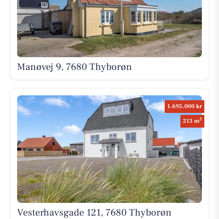
Manøvej 9, 7680 Thyborøn
1.695.000 kr
2
213 m
Vesterhavsgade 121, 7680 Thyborøn