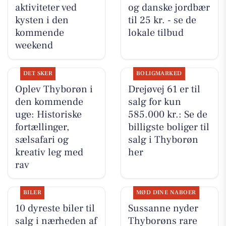
aktiviteter ved
og danske jordbær
kysten i den
til 25 kr. - se de
kommende
lokale tilbud
weekend
DET SKER
BOLIGMARKED
Oplev Thyborøn i
Drejøvej 61 er til
den kommende
salg for kun
uge: Historiske
585.000 kr.: Se de
fortællinger,
billigste boliger til
sælsafari og
salg i Thyborøn
kreativ leg med
her
rav
BILER
MØD DINE NABOER
10 dyreste biler til
Sussanne nyder
salg i nærheden af
Thyborøns rare