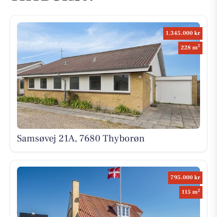
1.345.000 kr
2
228 m
Samsøvej 21A, 7680 Thyborøn
795.000 kr
2
115 m