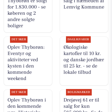
Thyborøn er solgt
salg i nærheden af
for 1.830.000 - se
Lemvig Kommune
køberen og 2
andre solgte
boliger
DET SKER
DAGLIGVARER
Oplev Thyborøn:
Økologiske
Eventyr og
kartofler til 10 kr.
aktiviteter ved
og danske jordbær
kysten i den
til 25 kr. - se de
kommende
lokale tilbud
weekend
DET SKER
BOLIGMARKED
Oplev Thyborøn i
Drejøvej 61 er til
den kommende
salg for kun