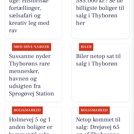
uge: Historiske
585.000 kr.: Se de
fortællinger,
billigste boliger til
sælsafari og
salg i Thyborøn
kreativ leg med
her
rav
MØD DINE NABOER
BILER
Sussanne nyder
Biler netop sat til
Thyborøns rare
salg i Thyborøn
mennesker,
havnen og
udsigten fra
Sprogøvej Station
BOLIGMARKED
BOLIGMARKED
Holmevej 5 og 1
Netop kommet til
anden boliger er
salg: Drejøvej 65