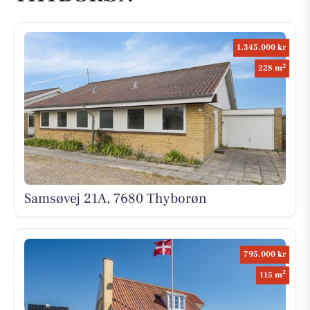
1.345.000 kr
2
228 m
Samsøvej 21A, 7680 Thyborøn
795.000 kr
2
115 m