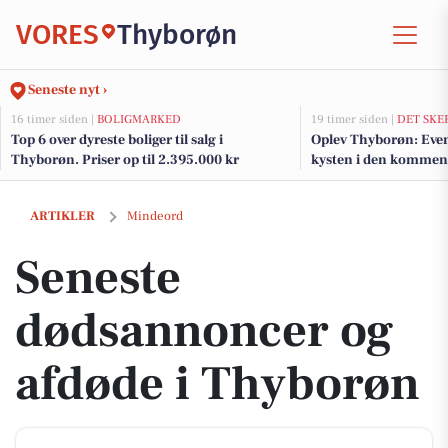
VORES
Thyborøn
Seneste nyt ›
16 timer siden |
BOLIGMARKED
19 timer siden |
DET SKE
Top 6 over dyreste boliger til salg i
Oplev Thyborøn: Event
Thyborøn. Priser op til 2.395.000 kr
kysten i den komme
Seneste dødsannoncer og afdøde i Thyborøn
ARTIKLER
Mindeord
Seneste
dødsannoncer og
afdøde i Thyborøn