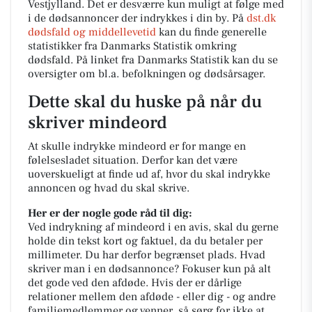
Vestjylland. Det er desværre kun muligt at følge med
i de dødsannoncer der indrykkes i din by. På
dst.dk
dødsfald og middellevetid
kan du finde generelle
statistikker fra Danmarks Statistik omkring
dødsfald. På linket fra Danmarks Statistik kan du se
oversigter om bl.a. befolkningen og dødsårsager.
Dette skal du huske på når du
skriver mindeord
At skulle indrykke mindeord er for mange en
følelsesladet situation. Derfor kan det være
uoverskueligt at finde ud af, hvor du skal indrykke
annoncen og hvad du skal skrive.
Her er der nogle gode råd til dig:
Ved indrykning af mindeord i en avis, skal du gerne
holde din tekst kort og faktuel, da du betaler per
millimeter. Du har derfor begrænset plads. Hvad
skriver man i en dødsannonce? Fokuser kun på alt
det gode ved den afdøde. Hvis der er dårlige
relationer mellem den afdøde - eller dig - og andre
familiemedlemmer og venner, så sørg for ikke at