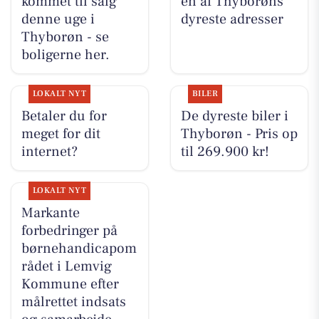
kommet til salg
en af Thyborøns
denne uge i
dyreste adresser
Thyborøn - se
boligerne her.
LOKALT NYT
BILER
Betaler du for
De dyreste biler i
meget for dit
Thyborøn - Pris op
internet?
til 269.900 kr!
LOKALT NYT
Markante
forbedringer på
børnehandicapom
rådet i Lemvig
Kommune efter
målrettet indsats