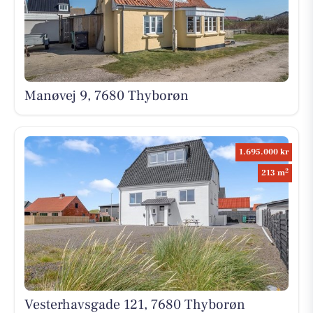
Manøvej 9, 7680 Thyborøn
1.695.000 kr
2
213 m
Vesterhavsgade 121, 7680 Thyborøn