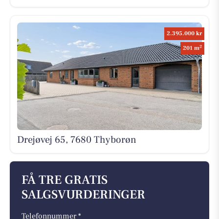
2.395.000 kr
2
201 m
Drejøvej 65, 7680 Thyborøn
FÅ TRE GRATIS
SALGSVURDERINGER
Telefonnummer *