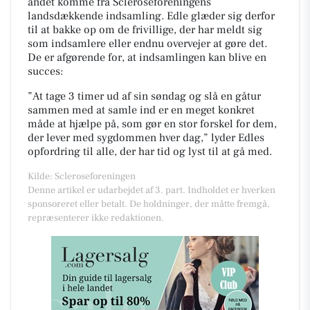
andet komme fra Scleroseforeningens
landsdækkende indsamling. Edle glæder sig derfor
til at bakke op om de frivillige, der har meldt sig
som indsamlere eller endnu overvejer at gøre det.
De er afgørende for, at indsamlingen kan blive en
succes:
”At tage 3 timer ud af sin søndag og slå en gåtur
sammen med at samle ind er en meget konkret
måde at hjælpe på, som gør en stor forskel for dem,
der lever med sygdommen hver dag,” lyder Edles
opfordring til alle, der har tid og lyst til at gå med.
Kilde: Scleroseforeningen
Denne artikel er udarbejdet af 3. part. Indholdet er hverken
sponsoreret eller betalt. De holdninger, der måtte fremgå,
repræsenterer ikke redaktionen.