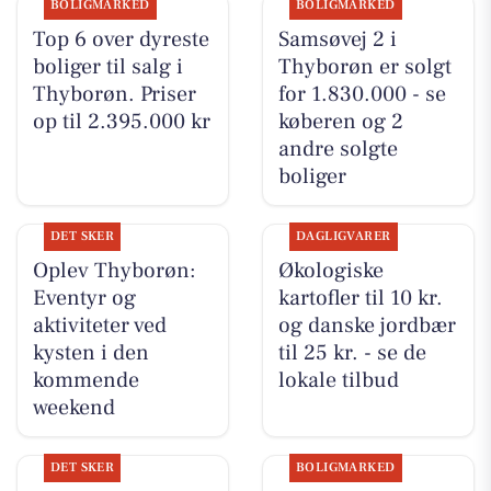
BOLIGMARKED
BOLIGMARKED
Top 6 over dyreste
Samsøvej 2 i
boliger til salg i
Thyborøn er solgt
Thyborøn. Priser
for 1.830.000 - se
op til 2.395.000 kr
køberen og 2
andre solgte
boliger
DET SKER
DAGLIGVARER
Oplev Thyborøn:
Økologiske
Eventyr og
kartofler til 10 kr.
aktiviteter ved
og danske jordbær
kysten i den
til 25 kr. - se de
kommende
lokale tilbud
weekend
DET SKER
BOLIGMARKED