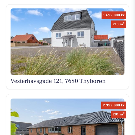
1.695.000 kr
2
213 m
Vesterhavsgade 121, 7680 Thyborøn
2.395.000 kr
2
201 m