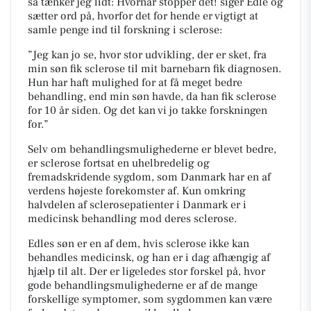
så tænker jeg lidt: Hvornår stopper det! siger Edle og
sætter ord på, hvorfor det for hende er vigtigt at
samle penge ind til forskning i sclerose:
”Jeg kan jo se, hvor stor udvikling, der er sket, fra
min søn fik sclerose til mit barnebarn fik diagnosen.
Hun har haft mulighed for at få meget bedre
behandling, end min søn havde, da han fik sclerose
for 10 år siden. Og det kan vi jo takke forskningen
for.”
Selv om behandlingsmulighederne er blevet bedre,
er sclerose fortsat en uhelbredelig og
fremadskridende sygdom, som Danmark har en af
verdens højeste forekomster af. Kun omkring
halvdelen af sclerosepatienter i Danmark er i
medicinsk behandling mod deres sclerose.
Edles søn er en af dem, hvis sclerose ikke kan
behandles medicinsk, og han er i dag afhængig af
hjælp til alt. Der er ligeledes stor forskel på, hvor
gode behandlingsmulighederne er af de mange
forskellige symptomer, som sygdommen kan være