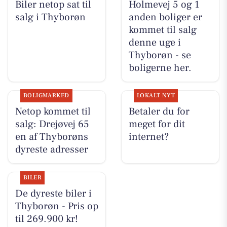
Biler netop sat til
Holmevej 5 og 1
salg i Thyborøn
anden boliger er
kommet til salg
denne uge i
Thyborøn - se
boligerne her.
BOLIGMARKED
LOKALT NYT
Netop kommet til
Betaler du for
salg: Drejøvej 65
meget for dit
en af Thyborøns
internet?
dyreste adresser
BILER
De dyreste biler i
Thyborøn - Pris op
til 269.900 kr!