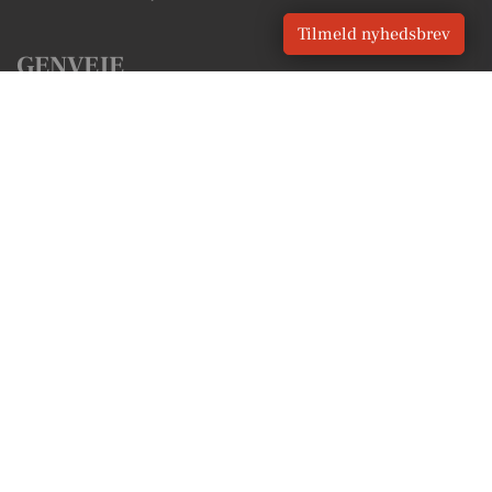
Tilmeld nyhedsbrev
GENVEJE
Seneste nyt fra Thyborøn
Vores lokale erhverv
Kalenderen for Thyborøn
Fakta om Thyborøn
Erhvervsartikler
Lemvig Kommune
Få en gratis salgsvurdering
Sponsoreret indhold
Vores Digital © 2026