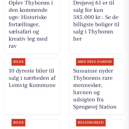
Oplev Thyborøn i
Drejøvej 61 er til
den kommende
salg for kun
uge: Historiske
585.000 kr.: Se de
fortællinger,
billigste boliger til
sælsafari og
salg i Thyborøn
kreativ leg med
her
rav
BILER
MØD DINE NABOER
10 dyreste biler til
Sussanne nyder
salg i nærheden af
Thyborøns rare
Lemvig Kommune
mennesker,
havnen og
udsigten fra
Sprogøvej Station
BILER
BOLIGMARKED