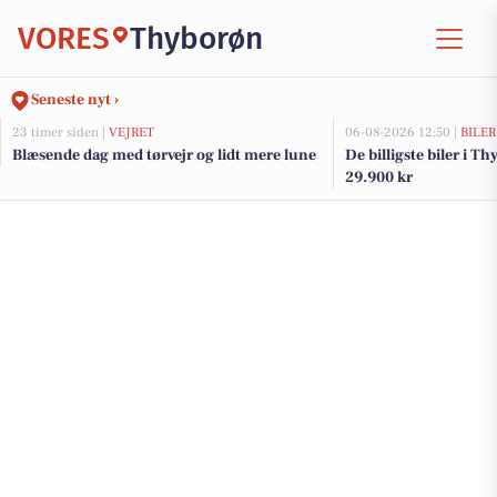
VORES
Thyborøn
Seneste nyt ›
23 timer siden |
VEJRET
06-08-2026 12:50 |
BILER
Blæsende dag med tørvejr og lidt mere lune
De billigste biler i Th
29.900 kr