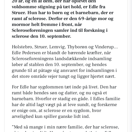
20 år, og en af dem, der har oplevet den
voldsomme stigning på tæt hold, er Edle fra
Struer. Hun har to børn og et barnebarn, der er
ramt af sclerose. Derfor er den 69-årige mor og
mormor helt fremme i front, når
Scleroseforeningen samler ind til forskning i
sclerose den 10. september.
Holstebro, Struer, Lemvig, Thyborøn og Vinderup…
Edle Pedersen er blandt de bærende kræfter, når
Scleroseforeningens landsdækkende indsamling
løber af stablen den 10. september, og hendes
grunde til at påtage sig ansvaret for indsamlingen i
det store område vejer tungt og ligger hjertet nært.
For Edle har sygdommen tæt inde på livet. Den har
ramt både hendes søn og datter, og nu også et
barnebarn. Hvorfor er stadig en gåde. I Edles familie
har de altid lagt vægt på at leve sundt, og forskerne
er enige om, at sclerose er en sygdom, hvor
arvelighed kun spiller ganske lidt ind.
”Med så mange i min nære familie, der har sclerose,