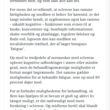
forbundet med, og som ikke alle kan ses.
For mens det er velkendt, at sclerose kan ramme
førligheden og medføre et behov for kørestol, er det
langt mindre kendt, at sygdommen også kan ramme
– såkaldt kognitive – funktioner som evnen til at
huske, koncentrere sig, bearbejde informationer,
skabe overblik og planlægge, regulere følelser og
finde ord, ligesom den kan medføre en
invaliderende træthed, der af læger betegnes
’fatigue’.
Op mod to tredjedele af mennesker med sclerose
oplever kognitive udfordringer i større eller mindre
grad, men de behandlingsmæssige muligheder er
fortsat meget begrænsede. Det samme gælder
muligheden for at behandle fatigue, som op mod 80
procent døjer med.
For at forbedre mulighederne for behandling, så
flere kan hjælpes til at bevare et godt og aktivt liv
længst muligt, er det nødvendigt med mere
forskning i sclerose. Og midlerne hertil skal blandt