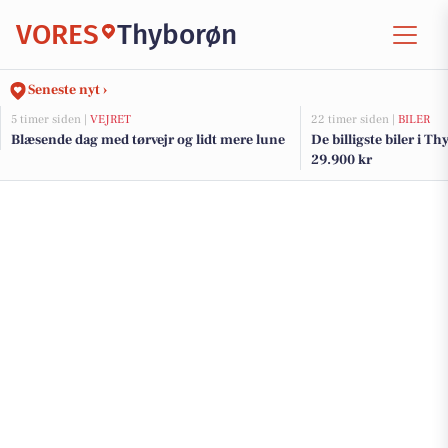
VORES
Thyborøn
Seneste nyt ›
5 timer siden |
VEJRET
22 timer siden |
BILER
Blæsende dag med tørvejr og lidt mere lune
De billigste biler i Th
29.900 kr