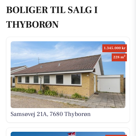
BOLIGER TIL SALG I
THYBORØN
1.345.000 kr
2
228 m
Samsøvej 21A, 7680 Thyborøn