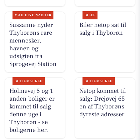
MØD DINE NABOER
BILER
Sussanne nyder
Biler netop sat til
Thyborøns rare
salg i Thyborøn
mennesker,
havnen og
udsigten fra
Sprogøvej Station
BOLIGMARKED
BOLIGMARKED
Holmevej 5 og 1
Netop kommet til
anden boliger er
salg: Drejøvej 65
kommet til salg
en af Thyborøns
denne uge i
dyreste adresser
Thyborøn - se
boligerne her.