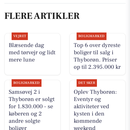
FLERE ARTIKLER
VEJRET
BOLIGMARKED
Blæsende dag
Top 6 over dyreste
med tørvejr og lidt
boliger til salg i
mere lune
Thyborøn. Priser
op til 2.395.000 kr
BOLIGMARKED
DET SKER
Samsøvej 2 i
Oplev Thyborøn:
Thyborøn er solgt
Eventyr og
for 1.830.000 - se
aktiviteter ved
køberen og 2
kysten i den
andre solgte
kommende
boliger
weekend