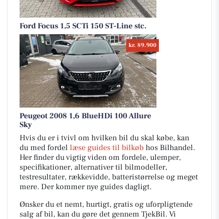
Ford Focus 1,5 SCTi 150 ST-Line stc.
kr. 89.900
Peugeot 2008 1,6 BlueHDi 100 Allure
Sky
Hvis du er i tvivl om hvilken bil du skal købe, kan
du med fordel
læse guides til bilkøb
hos Bilhandel.
Her finder du vigtig viden om fordele, ulemper,
specifikationer, alternativer til bilmodeller,
testresultater, rækkevidde, batteristørrelse og meget
mere. Der kommer nye guides dagligt.
Ønsker du et nemt, hurtigt, gratis og uforpligtende
salg af bil, kan du gøre det gennem TjekBil. Vi