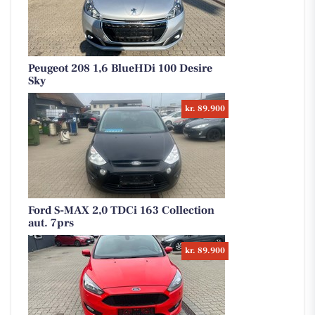
Peugeot 208 1,6 BlueHDi 100 Desire
Sky
kr. 89.900
Ford S-MAX 2,0 TDCi 163 Collection
aut. 7prs
kr. 89.900