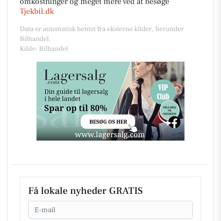
omkostninger og meget mere ved at besøge
Tjekbil.dk
Data er automatisk hentet fra eksterne kilder, herunder
Bilhandel.
Kilde: Bilhandel
Få lokale nyheder GRATIS
Email