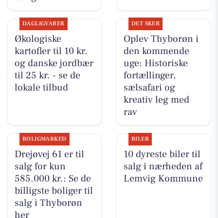
DAGLIGVARER
DET SKER
Økologiske
Oplev Thyborøn i
kartofler til 10 kr.
den kommende
og danske jordbær
uge: Historiske
til 25 kr. - se de
fortællinger,
lokale tilbud
sælsafari og
kreativ leg med
rav
BOLIGMARKED
BILER
Drejøvej 61 er til
10 dyreste biler til
salg for kun
salg i nærheden af
585.000 kr.: Se de
Lemvig Kommune
billigste boliger til
salg i Thyborøn
her