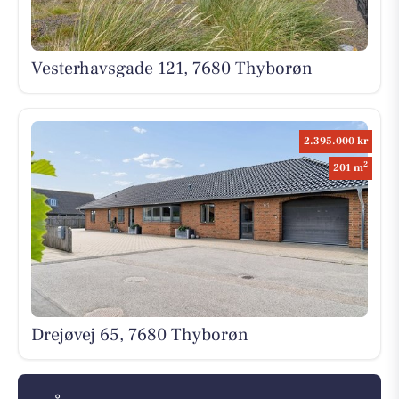
Vesterhavsgade 121, 7680 Thyborøn
2.395.000 kr
2
201 m
Drejøvej 65, 7680 Thyborøn