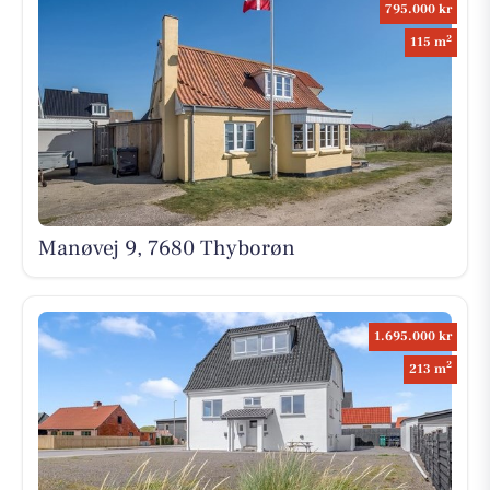
795.000 kr
2
115 m
Manøvej 9, 7680 Thyborøn
1.695.000 kr
2
213 m