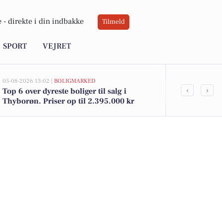
 -
direkte i din indbakke
Tilmeld
SPORT
VEJRET
05-08-2026 13:02 |
BOLIGMARKED
05-08-2026 09:04
‹
›
Top 6 over dyreste boliger til salg i
Oplev Thybor
Thyborøn. Priser op til 2.395.000 kr
ved kysten 