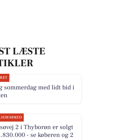
ST LÆSTE
TIKLER
JRET
g sommerdag med lidt bid i
den
LIGMARKED
øvej 2 i Thyborøn er solgt
1.830.000 - se køberen og 2