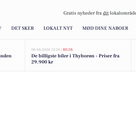
Gratis nyheder fra
dit
lokalområde
V
DET SKER
LOKALT NYT
MØD DINE NABOER
06-08-2026 12:50 |
BILER
inden
De billigste biler i Thyborøn - Priser fra
29.900 kr