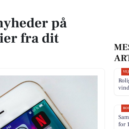
ra dit område
nyheder på
er fra dit
ME
AR
VE
Roli
vin
BO
Sams
for 