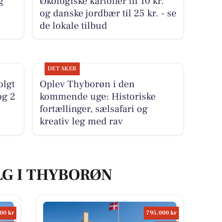
g
Økologiske kartofler til 10 kr.
og danske jordbær til 25 kr. - se
de lokale tilbud
DET SKER
olgt
Oplev Thyborøn i den
og 2
kommende uge: Historiske
fortællinger, sælsafari og
kreativ leg med rav
LG I THYBORØN
00 kr
795.000 kr