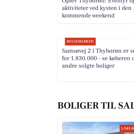
Oplev Thyborøn: Eventyr o
aktiviteter ved kysten i den
kommende weekend
BOLIGMARKED
Samsøvej 2 i Thyborøn er s
for 1.830.000 - se køberen 
andre solgte boliger
BOLIGER TIL SA
1.345.0