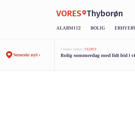
VORES
Thyborøn
ALARM112
BOLIG
ERHVER
7 timer siden |
VEJRET
Seneste nyt ›
Rolig sommerdag med lidt bid i v