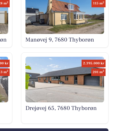
2
2
28 m
115 m
røn
Manøvej 9, 7680 Thyborøn
00 kr
2.395.000 kr
2
2
13 m
201 m
Drejøvej 65, 7680 Thyborøn