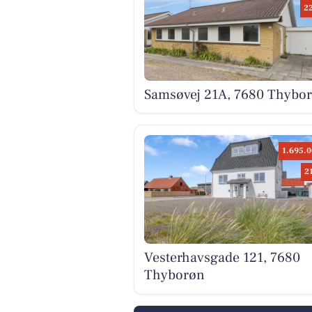
2
Samsøvej 21A, 7680 Thybo
1.695.0
2
Vesterhavsgade 121, 7680
Thyborøn