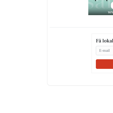
Få loka
Email