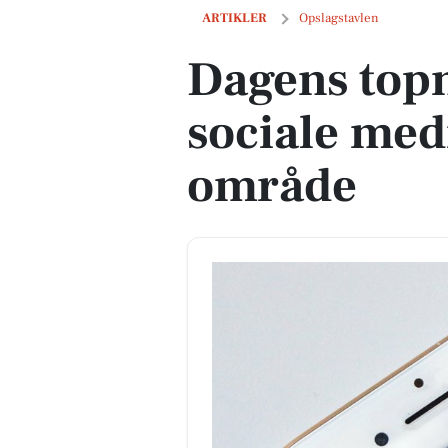
Dagens topnyheder på sociale medier f
ARTIKLER
Opslagstavlen
Dagens top
sociale medi
område