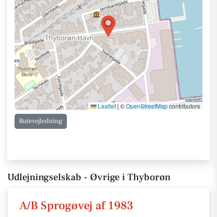
Leaflet
|
©
OpenStreetMap
contributors
Rutevejledning
Udlejningselskab - Øvrige i Thyborøn
A/B Sprogøvej af 1983