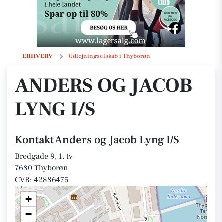
Anders og Jacob Lyng I/S
ERHVERV
Udlejningselskab i Thyborøn
ANDERS OG JACOB
LYNG I/S
Kontakt Anders og Jacob Lyng I/S
Bredgade 9, 1. tv
7680 Thyborøn
CVR: 42886475
+
−