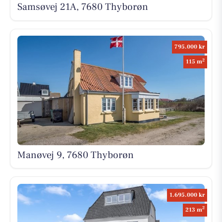
Samsøvej 21A, 7680 Thyborøn
795.000 kr
2
115 m
Manøvej 9, 7680 Thyborøn
1.695.000 kr
2
213 m