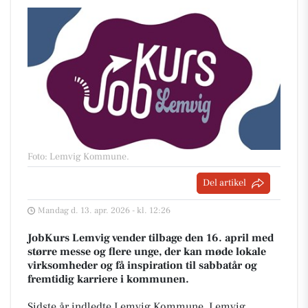
Foto: Lemvig Kommune
.
Del artikel
Mandag d. 13. apr. 2026 - kl. 12:26
JobKurs Lemvig vender tilbage den 16. april med
større messe og flere unge, der kan møde lokale
virksomheder og få inspiration til sabbatår og
fremtidig karriere i kommunen.
Sidste år indledte Lemvig Kommune, Lemvig