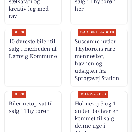
sælsafari og
salg i Thyborøn
kreativ leg med
her
rav
BILER
MØD DINE NABOER
10 dyreste biler til
Sussanne nyder
salg i nærheden af
Thyborøns rare
Lemvig Kommune
mennesker,
havnen og
udsigten fra
Sprogøvej Station
BILER
BOLIGMARKED
Biler netop sat til
Holmevej 5 og 1
salg i Thyborøn
anden boliger er
kommet til salg
denne uge i