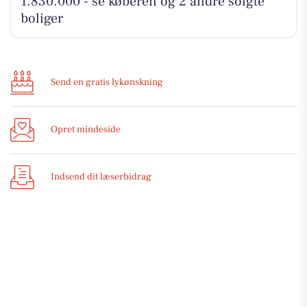
1.830.000 - se køberen og 2 andre solgte
boliger
Send en gratis lykønskning
Opret mindeside
Indsend dit læserbidrag