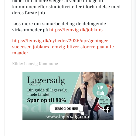
håbet om at flere vælger at vende tilbage til
kommunen efter studielivet eller i forbindelse med
deres første job.
Læs mere om samarbejdet og de deltagende
virksomheder på
https://lemvig.dk/jobkurs
.
https://lemvig.dk/nyheder/2026/apr/gentager-
succesen-jobkurs-lemvig-bliver-stoerre-paa-alle-
maader
Kilde: Lemvig Kommune