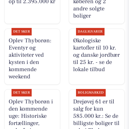
op til 2.395.000 kr
køberen og 2
andre solgte
boliger
DET SKER
DAGLIGVARER
Oplev Thyborøn:
Økologiske
Eventyr og
kartofler til 10 kr.
aktiviteter ved
og danske jordbær
kysten i den
til 25 kr. - se de
kommende
lokale tilbud
weekend
DET SKER
BOLIGMARKED
Oplev Thyborøn i
Drejøvej 61 er til
den kommende
salg for kun
uge: Historiske
585.000 kr.: Se de
fortællinger,
billigste boliger til