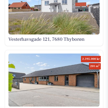
Vesterhavsgade 121, 7680 Thyborøn
2.395.000 kr
2
201 m