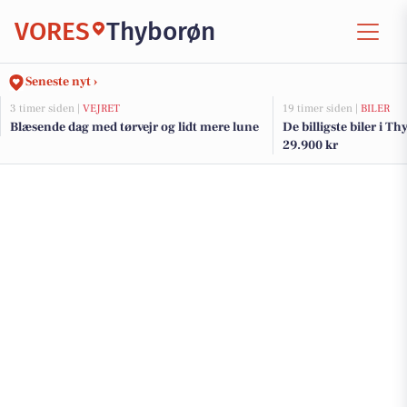
VORES
Thyborøn
Seneste nyt ›
3 timer siden |
VEJRET
19 timer siden |
BILER
Blæsende dag med tørvejr og lidt mere lune
De billigste biler i Th
29.900 kr