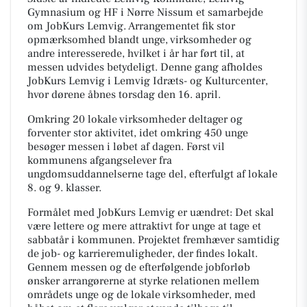
Gymnasium og HF i Nørre Nissum et samarbejde
om JobKurs Lemvig. Arrangementet fik stor
opmærksomhed blandt unge, virksomheder og
andre interesserede, hvilket i år har ført til, at
messen udvides betydeligt. Denne gang afholdes
JobKurs Lemvig i Lemvig Idræts- og Kulturcenter,
hvor dørene åbnes torsdag den 16. april.
Omkring 20 lokale virksomheder deltager og
forventer stor aktivitet, idet omkring 450 unge
besøger messen i løbet af dagen. Først vil
kommunens afgangselever fra
ungdomsuddannelserne tage del, efterfulgt af lokale
8. og 9. klasser.
Formålet med JobKurs Lemvig er uændret: Det skal
være lettere og mere attraktivt for unge at tage et
sabbatår i kommunen. Projektet fremhæver samtidig
de job- og karrieremuligheder, der findes lokalt.
Gennem messen og de efterfølgende jobforløb
ønsker arrangørerne at styrke relationen mellem
områdets unge og de lokale virksomheder, med