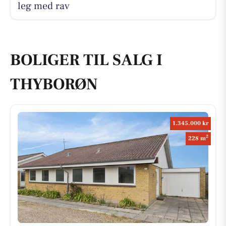
leg med rav
BOLIGER TIL SALG I
THYBORØN
1.345.000 kr
2
228 m