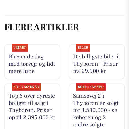
FLERE ARTIKLER
VEJRET
BILER
Blæsende dag
De billigste biler i
med tørvejr og lidt
Thyborøn - Priser
mere lune
fra 29.900 kr
BOLIGMARKED
BOLIGMARKED
Top 6 over dyreste
Samsøvej 2 i
boliger til salg i
Thyborøn er solgt
Thyborøn. Priser
for 1.830.000 - se
op til 2.395.000 kr
køberen og 2
andre solgte