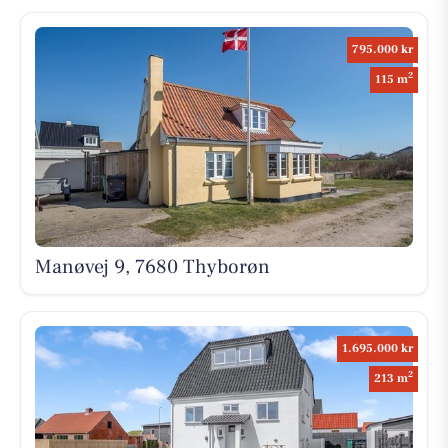
795.000 kr
2
115 m
Manøvej 9, 7680 Thyborøn
1.695.000 kr
2
213 m