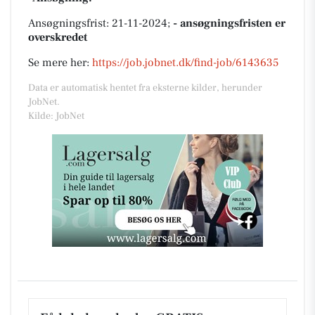
Ansøgningsfrist: 21-11-2024;
- ansøgningsfristen er
overskredet
Se mere her:
https://job.jobnet.dk/find-job/6143635
Data er automatisk hentet fra eksterne kilder, herunder
JobNet.
Kilde: JobNet