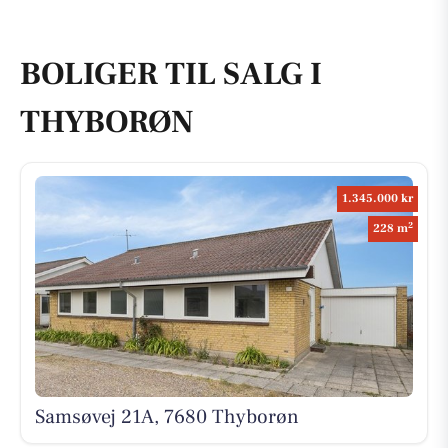
BOLIGER TIL SALG I
THYBORØN
1.345.000 kr
2
228 m
Samsøvej 21A, 7680 Thyborøn