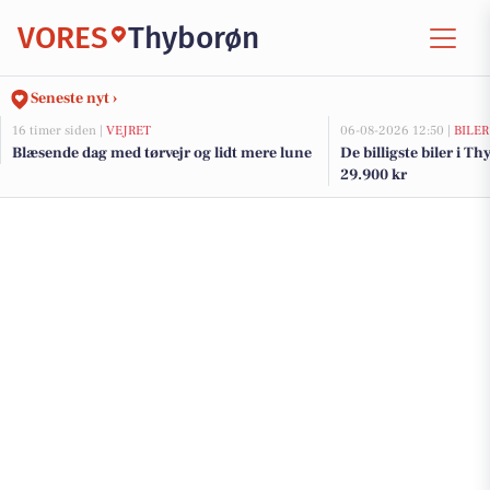
VORES
Thyborøn
Seneste nyt ›
16 timer siden |
VEJRET
06-08-2026 12:50 |
BILER
Blæsende dag med tørvejr og lidt mere lune
De billigste biler i Th
29.900 kr