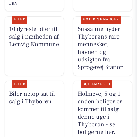
rav
BILER
MØD DINE NABOER
10 dyreste biler til
Sussanne nyder
salg i nærheden af
Thyborøns rare
Lemvig Kommune
mennesker,
havnen og
udsigten fra
Sprogøvej Station
BILER
BOLIGMARKED
Biler netop sat til
Holmevej 5 og 1
salg i Thyborøn
anden boliger er
kommet til salg
denne uge i
Thyborøn - se
boligerne her.