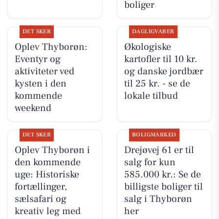
boliger
DET SKER
DAGLIGVARER
Oplev Thyborøn:
Økologiske
Eventyr og
kartofler til 10 kr.
aktiviteter ved
og danske jordbær
kysten i den
til 25 kr. - se de
kommende
lokale tilbud
weekend
DET SKER
BOLIGMARKED
Oplev Thyborøn i
Drejøvej 61 er til
den kommende
salg for kun
uge: Historiske
585.000 kr.: Se de
fortællinger,
billigste boliger til
sælsafari og
salg i Thyborøn
kreativ leg med
her