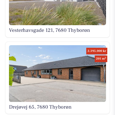
Vesterhavsgade 121, 7680 Thyborøn
2.395.000 kr
2
201 m
Drejøvej 65, 7680 Thyborøn