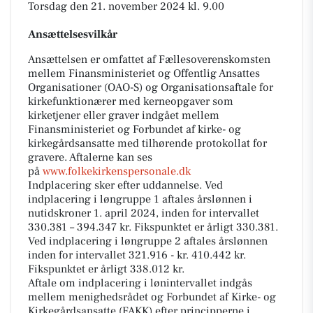
Torsdag den 21. november 2024 kl. 9.00
Ansættelsesvilkår
Ansættelsen er omfattet af Fællesoverenskomsten
mellem Finansministeriet og Offentlig Ansattes
Organisationer (OAO-S) og Organisationsaftale for
kirkefunktionærer med kerneopgaver som
kirketjener eller graver indgået mellem
Finansministeriet og Forbundet af kirke- og
kirkegårdsansatte med tilhørende protokollat for
gravere. Aftalerne kan ses
på
www.folkekirkenspersonale.dk
Indplacering sker efter uddannelse. Ved
indplacering i løngruppe 1 aftales årslønnen i
nutidskroner 1. april 2024, inden for intervallet
330.381 – 394.347 kr. Fikspunktet er årligt 330.381.
Ved indplacering i løngruppe 2 aftales årslønnen
inden for intervallet 321.916 - kr. 410.442 kr.
Fikspunktet er årligt 338.012 kr.
Aftale om indplacering i lønintervallet indgås
mellem menighedsrådet og Forbundet af Kirke- og
Kirkegårdsansatte (FAKK) efter principperne i