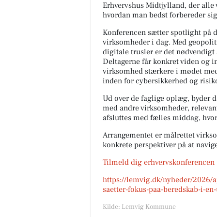
Erhvervshus Midtjylland, der alle
hvordan man bedst forbereder sig 
Konferencen sætter spotlight på
virksomheder i dag. Med geopolit
digitale trusler er det nødvendigt
Deltagerne får konkret viden og in
virksomhed stærkere i mødet med 
inden for cybersikkerhed og risi
Ud over de faglige oplæg, byder
med andre virksomheder, releva
afsluttes med fælles middag, hvor
Arrangementet er målrettet virkso
konkrete perspektiver på at navig
Tilmeld dig erhvervskonferencen
https://lemvig.dk/nyheder/2026
saetter-fokus-paa-beredskab-i-en-
Kilde: Lemvig Kommune