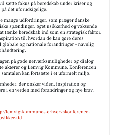
 vil sætte fokus på beredskab under kriser og
på det uforudsigelige.
 de mange udfordringer, som præger danske
iske spændinger, øget usikkerhed og voksende
 at tænke beredskab ind som en strategisk faktor.
spiration til, hvordan de kan gøre deres
globale og nationale forandringer – navnlig
kohåndtering.
 dagen på gode netværksmuligheder og dialog
nte aktører og Lemvig Kommune. Konferencen
 samtalen kan fortsætte i et uformelt miljø.
mheder, der ønsker viden, inspiration og
ere i en verden med forandringer og nye krav.
/apr/lemvig-kommunes-erhvervskonference-
usikker-tid