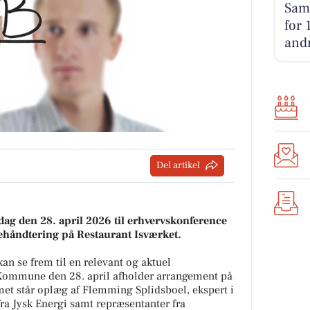
Sams
for 
andr
Del artikel
ag den 28. april 2026 til erhvervskonference
ehåndtering på Restaurant Isværket.
n se frem til en relevant og aktuel
Kommune den 28. april afholder arrangement på
et står oplæg af Flemming Splidsboel, ekspert i
ra Jysk Energi samt repræsentanter fra