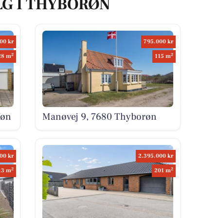
LG I THYBORØN
00 kr
795.000 kr
2
2
28 m
115 m
røn
Manøvej 9, 7680 Thyborøn
00 kr
2.395.000 kr
2
2
13 m
201 m