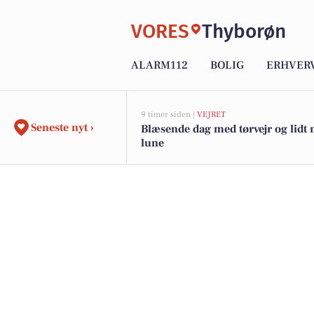
VORES
Thyborøn
ALARM112
BOLIG
ERHVER
9 timer siden |
VEJRET
Seneste nyt ›
Blæsende dag med tørvejr og lidt
lune