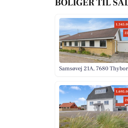
BOLIGER TIL SA
1.345.0
2
Samsøvej 21A, 7680 Thybo
1.695.0
2