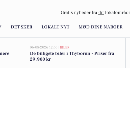
Gratis nyheder fra
dit
lokalområde
V
DET SKER
LOKALT NYT
MØD DINE NABOER
06-08-2026 12:50 |
BILER
 mere
De billigste biler i Thyborøn - Priser fra
29.900 kr