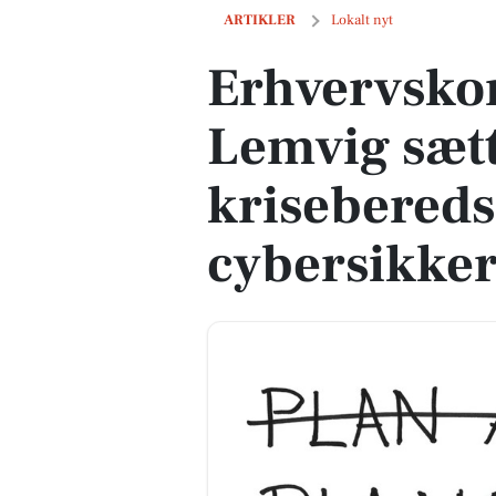
Erhvervskonference i Lemvig sætter f
ARTIKLER
Lokalt nyt
Erhvervskon
Lemvig sætt
krisebered
cybersikke