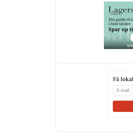
Få loka
Email