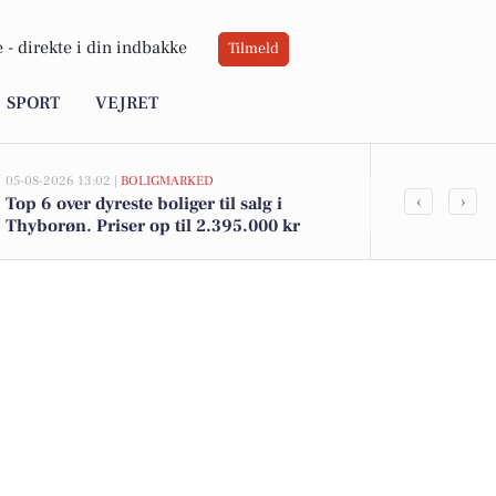
 -
direkte i din indbakke
Tilmeld
SPORT
VEJRET
05-08-2026 13:02 |
BOLIGMARKED
05-08-2026 09:04
‹
›
Top 6 over dyreste boliger til salg i
Oplev Thybor
Thyborøn. Priser op til 2.395.000 kr
ved kysten 