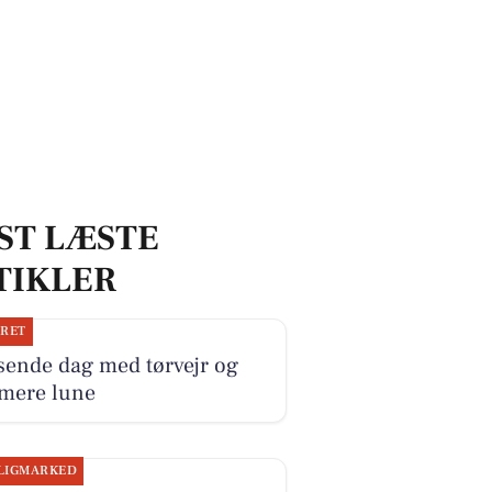
ST LÆSTE
TIKLER
JRET
sende dag med tørvejr og
 mere lune
LIGMARKED