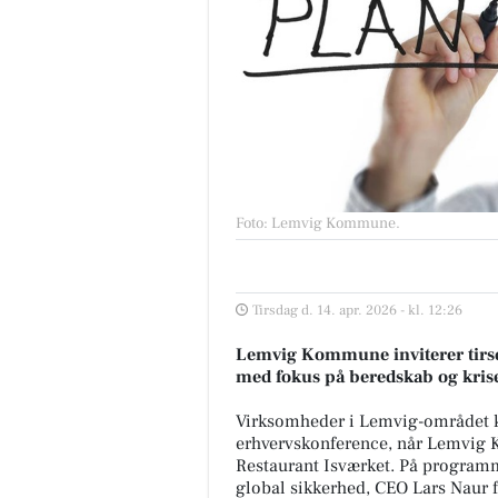
Foto: Lemvig Kommune
.
Tirsdag d. 14. apr. 2026 - kl. 12:26
Lemvig Kommune inviterer tirsd
med fokus på beredskab og kris
Virksomheder i Lemvig-området ka
erhvervskonference, når Lemvig 
Restaurant Isværket. På programm
global sikkerhed, CEO Lars Naur f