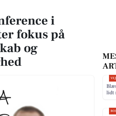
okus på kriseberedskab og cybersikkerhed
ference i
er fokus på
skab og
ME
rhed
AR
VE
Blæ
lidt
BO