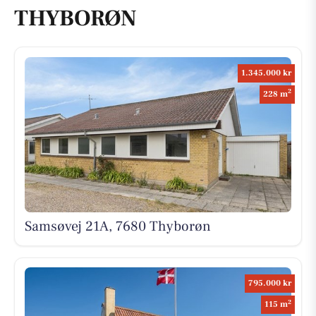
THYBORØN
1.345.000 kr
2
228 m
Samsøvej 21A, 7680 Thyborøn
795.000 kr
2
115 m