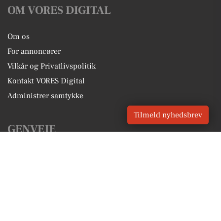
OM VORES DIGITAL
Om os
For annoncører
Vilkår og Privatlivspolitik
Kontakt VORES Digital
Administrer samtykke
Tilmeld nyhedsbrev
GENVEJE
Seneste nyt fra Thyborøn
Vores lokale erhverv
Kalenderen for Thyborøn
Fakta om Thyborøn
Erhvervsartikler