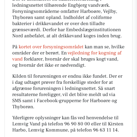
ledningsnettet tilhørende Engbjerg vandværk.
Forsyningsområderne omfatter Harboøre, Vejlby,
Thyborøn samt opland. Indholdet af coliforme
bakterier i drikkevandet er over den tilladte
grænseværdi. Derfor har Embedslægeinstitutionen
Nord anbefalet, at alt drikkevand koges inden brug.
På
kortet over forsyningsområdet
kan man se, hvilke
områder der er berørt. En
vejledning for kogning af
vand
forklarer, hvornår der skal bruges kogt vand,
og hvornår det ikke er nødvendigt.
Kilden til forureningen er endnu ikke fundet. Der er
i dag udtaget prøver fra forskellige steder for at
afgrænse forureningen i ledningsnettet. Så snart
resultaterne foreligger, vil det blive meldt ud via
SMS samt i Facebook-grupperne for Harboøre og
Thyborøn.
Yderligere oplysninger kan fås ved henvendelse til
Lemvig Vand på telefon 96 90 80 00 eller til Kirsten
Harbo, Lemvig Kommune, på telefon 96 63 11 14.