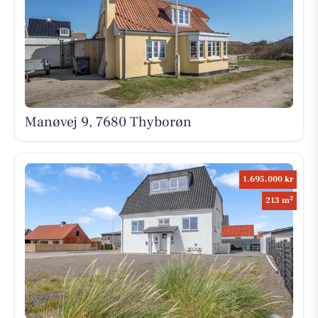
Manøvej 9, 7680 Thyborøn
1.695.000 kr
2
213 m