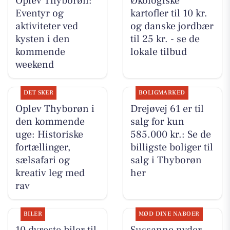
Oplev Thyborøn:
Økologiske
Eventyr og
kartofler til 10 kr.
aktiviteter ved
og danske jordbær
kysten i den
til 25 kr. - se de
kommende
lokale tilbud
weekend
DET SKER
BOLIGMARKED
Oplev Thyborøn i
Drejøvej 61 er til
den kommende
salg for kun
uge: Historiske
585.000 kr.: Se de
fortællinger,
billigste boliger til
sælsafari og
salg i Thyborøn
kreativ leg med
her
rav
BILER
MØD DINE NABOER
10 dyreste biler til
Sussanne nyder