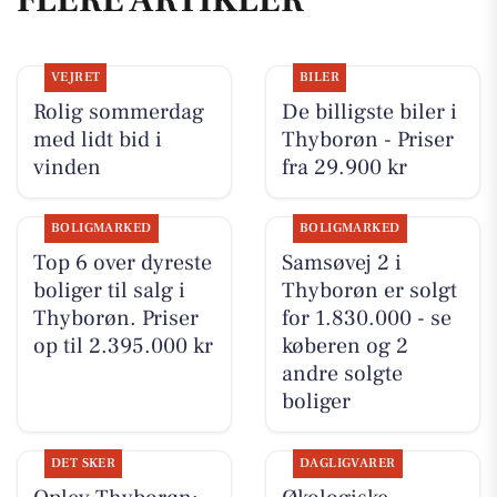
VEJRET
BILER
Rolig sommerdag
De billigste biler i
med lidt bid i
Thyborøn - Priser
vinden
fra 29.900 kr
BOLIGMARKED
BOLIGMARKED
Top 6 over dyreste
Samsøvej 2 i
boliger til salg i
Thyborøn er solgt
Thyborøn. Priser
for 1.830.000 - se
op til 2.395.000 kr
køberen og 2
andre solgte
boliger
DET SKER
DAGLIGVARER