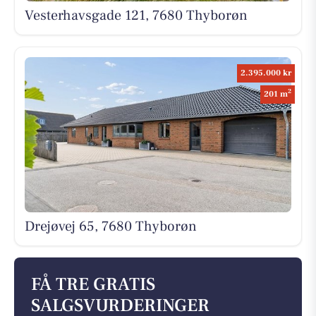
Vesterhavsgade 121, 7680 Thyborøn
2.395.000 kr
2
201 m
Drejøvej 65, 7680 Thyborøn
FÅ TRE GRATIS
SALGSVURDERINGER