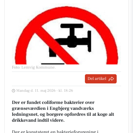
Foto: Lemvig Kommune
.
Del artikel
Mandag d. 11. maj 2026 - kl. 18:26
Der er fundet coliforme bakterier over
grænseværdien i Engbjerg vandværks
ledningsnet, og borgere opfordres til at koge alt
drikkevand indtil videre.
Der er konstateret en bakterieforurening i