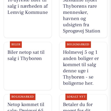
salg i nærheden af
Thyborøns rare
Lemvig Kommune
mennesker,
havnen og
udsigten fra
Sprogøvej Station
BILER
BOLIGMARKED
Biler netop sat til
Holmevej 5 og 1
salg i Thyborøn
anden boliger er
kommet til salg
denne uge i
Thyborøn - se
boligerne her.
BOLIGMARKED
LOKALT NYT
Netop kommet til
Betaler du for
salg: Drejøvej 65
meget for dit