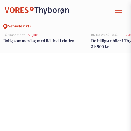
VORES
Thyborøn
Seneste nyt ›
15 timer siden |
VEJRET
06-08-2026 12:50 |
BILER
Rolig sommerdag med lidt bid i vinden
De billigste biler i Th
29.900 kr