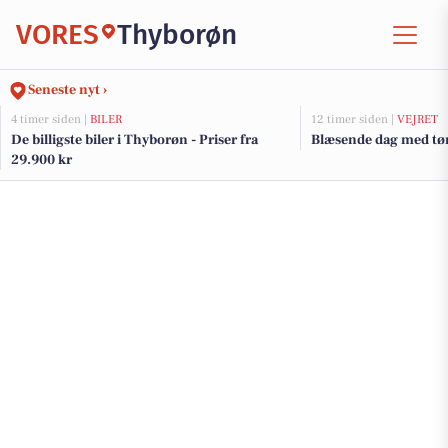
VORES
Thyborøn
Seneste nyt ›
4 timer siden |
BILER
12 timer siden |
VEJRET
De billigste biler i Thyborøn - Priser fra
Blæsende dag med tør
29.900 kr