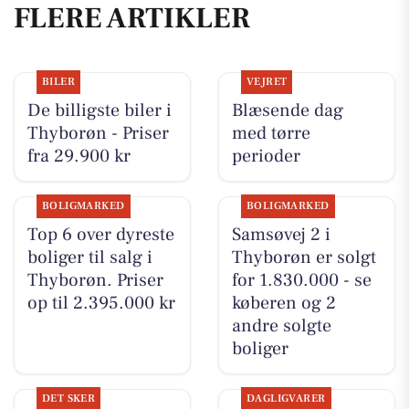
FLERE ARTIKLER
BILER
VEJRET
De billigste biler i
Blæsende dag
Thyborøn - Priser
med tørre
fra 29.900 kr
perioder
BOLIGMARKED
BOLIGMARKED
Top 6 over dyreste
Samsøvej 2 i
boliger til salg i
Thyborøn er solgt
Thyborøn. Priser
for 1.830.000 - se
op til 2.395.000 kr
køberen og 2
andre solgte
boliger
DET SKER
DAGLIGVARER