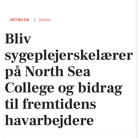
Bliv sygeplejerskelærer på North Sea College og bidrag til fremtiden
ARTIKLER
Jobnyt
Bliv
sygeplejerskelærer
på North Sea
College og bidrag
til fremtidens
havarbejdere