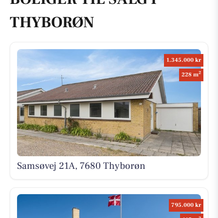
THYBORØN
1.345.000 kr
2
228 m
Samsøvej 21A, 7680 Thyborøn
795.000 kr
2