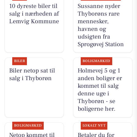
10 dyreste biler til
Sussanne nyder
salg i nærheden af
Thyborøns rare
Lemvig Kommune
mennesker,
havnen og
udsigten fra
Sprogøvej Station
BILER
BOLIGMARKED
Biler netop sat til
Holmevej 5 og 1
salg i Thyborøn
anden boliger er
kommet til salg
denne uge i
Thyborøn - se
boligerne her.
BOLIGMARKED
LOKALT NYT
Netop kommet til
Betaler du for