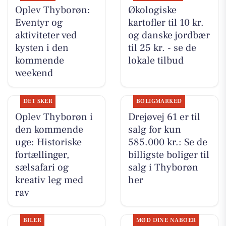
Oplev Thyborøn:
Økologiske
Eventyr og
kartofler til 10 kr.
aktiviteter ved
og danske jordbær
kysten i den
til 25 kr. - se de
kommende
lokale tilbud
weekend
DET SKER
BOLIGMARKED
Oplev Thyborøn i
Drejøvej 61 er til
den kommende
salg for kun
uge: Historiske
585.000 kr.: Se de
fortællinger,
billigste boliger til
sælsafari og
salg i Thyborøn
kreativ leg med
her
rav
BILER
MØD DINE NABOER