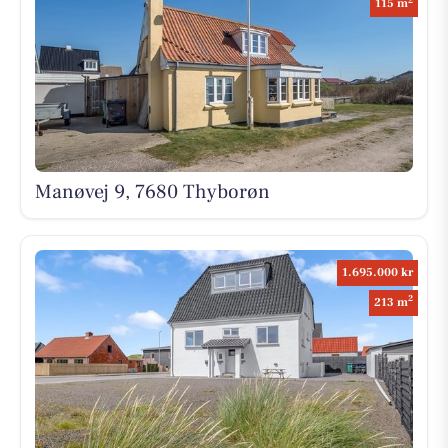
115 m
Manøvej 9, 7680 Thyborøn
1.695.000 kr
2
213 m