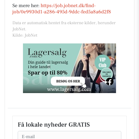
Se mere her:
https://job.jobnet.dk/find-
job/0e9930d1-a286-495d-9ddc-fed5a8a6d2f8
Data er automatisk hentet fra eksterne kilder, herunder
JobNet.
Kilde: JobNet
Få lokale nyheder GRATIS
Email