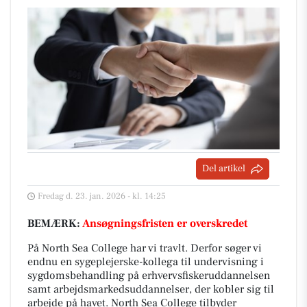
Del artikel
Fredag d. 23. jan. 2026 - kl. 14:25
BEMÆRK:
Ansøgningsfristen er overskredet
På North Sea College har vi travlt. Derfor søger vi
endnu en sygeplejerske-kollega til undervisning i
sygdomsbehandling på erhvervsfiskeruddannelsen
samt arbejdsmarkedsuddannelser, der kobler sig til
arbejde på havet. North Sea College tilbyder