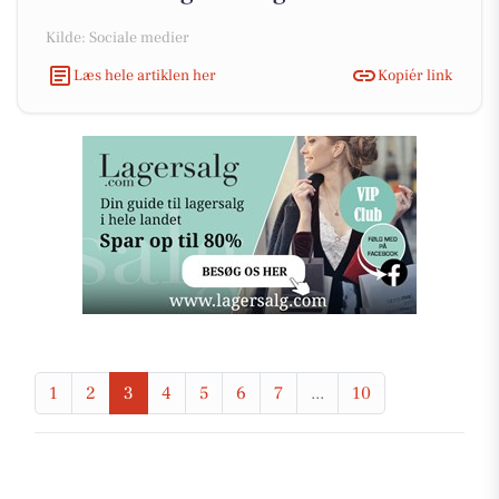
Kilde: Sociale medier
Læs hele artiklen her
Kopiér link
1
2
3
4
5
6
7
...
10