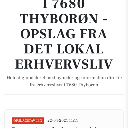
I 7680
THYBORØN -
OPSLAG FRA
DET LOKAL
ERHVERVSLIV
Hold dig opdateret med nyheder og information direkte
fra erhvervslivet i 7680 Thyborøn
22-04-2021 11:11
OPSLAGSTAVLEN