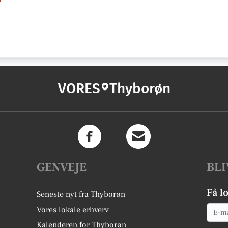
VORES
Thyborøn
GENVEJE
BLI
Få l
Seneste nyt fra Thyborøn
Email
Vores lokale erhverv
Kalenderen for Thyborøn