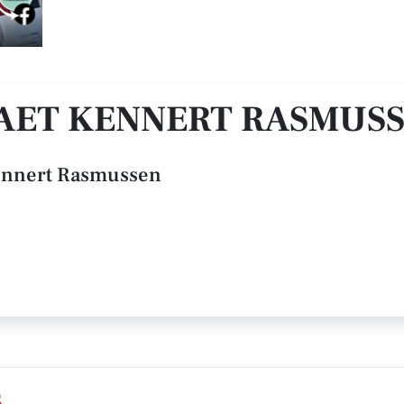
AET KENNERT RASMUS
Kennert Rasmussen
S