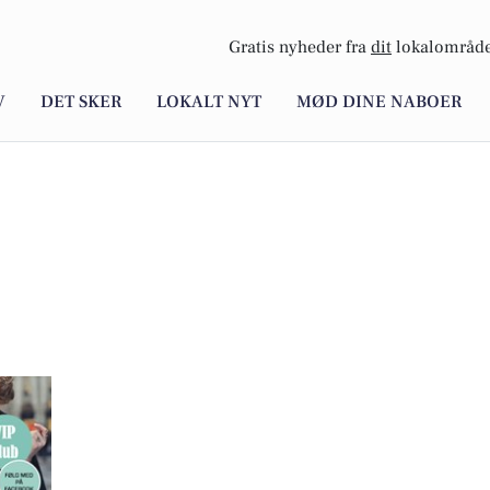
Gratis nyheder fra
dit
lokalområde
V
DET SKER
LOKALT NYT
MØD DINE NABOER