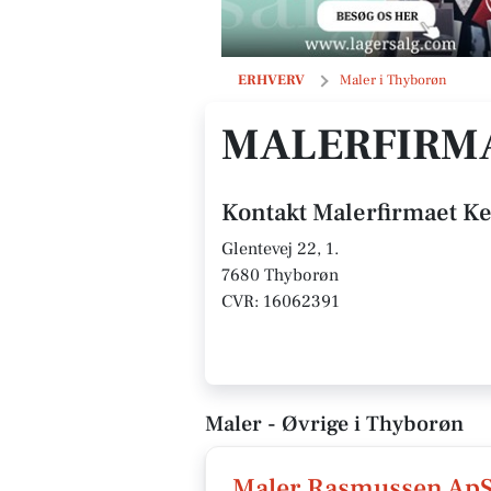
Malerfirmaet Kennert Rasmussen
ERHVERV
Maler i Thyborøn
MALERFIRM
Kontakt Malerfirmaet 
Glentevej 22, 1.
7680 Thyborøn
CVR: 16062391
Maler - Øvrige i Thyborøn
Maler Rasmussen Ap